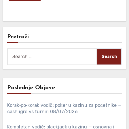
Pretraži
Search
for:
Poslednje Objave
Korak‑po‑korak vodič: poker u kazinu za početnike —
cash igre vs turniri
08/07/2026
Kompletan vodič: blackjack u kazinu — osnovna i