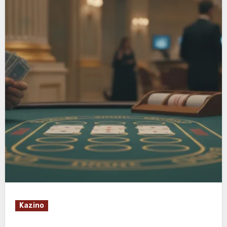
Kazino