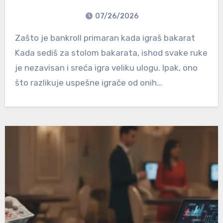
07/26/2026
Zašto je bankroll primaran kada igraš bakarat
Kada sediš za stolom bakarata, ishod svake ruke
je nezavisan i sreća igra veliku ulogu. Ipak, ono
što razlikuje uspešne igrače od onih…