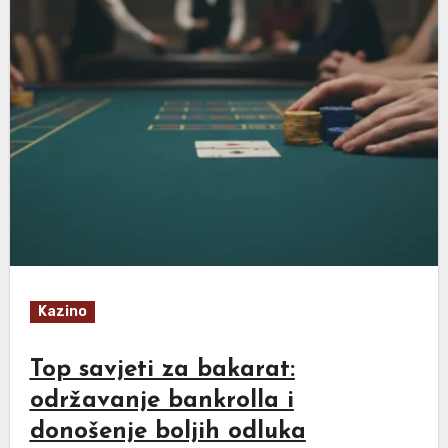
Kazino
Top savjeti za bakarat:
održavanje bankrolla i
donošenje boljih odluka