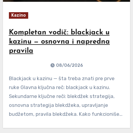
Kazino
Kompletan vodič: blackjack u
kazinu — osnovna i napredna
pravila
08/06/2026
Blackjack u kazinu — šta treba znati pre prve
ruke Glavna ključna reč: blackjack u kazinu.
Sekundarne ključne reči: blekdžek strategija,
osnovna strategija blekdžeka, upravljanje
budžetom, pravila blekdžeka. Kako funkcioniše…