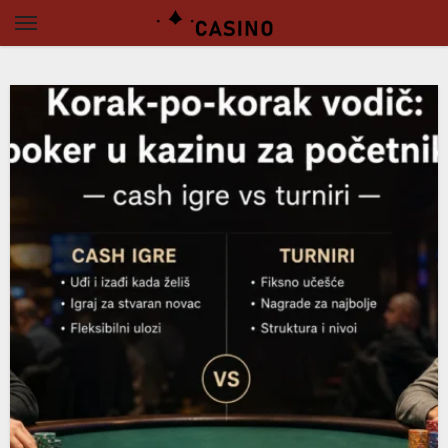
Skip
to
content