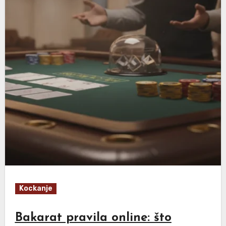
Kockanje
Bakarat pravila online: što