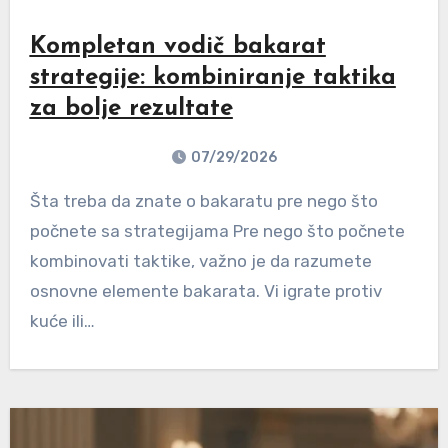
Kompletan vodič bakarat
strategije: kombiniranje taktika
za bolje rezultate
07/29/2026
Šta treba da znate o bakaratu pre nego što
počnete sa strategijama Pre nego što počnete
kombinovati taktike, važno je da razumete
osnovne elemente bakarata. Vi igrate protiv
kuće ili…