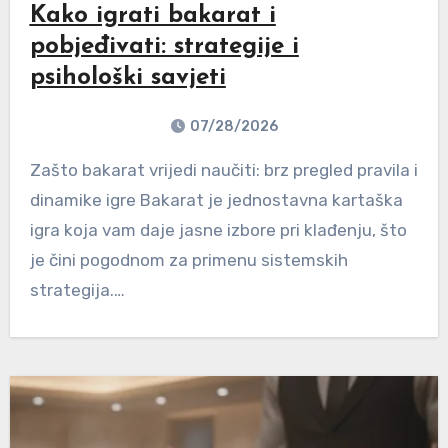
Kako igrati bakarat i
pobjeđivati: strategije i
psihološki savjeti
07/28/2026
Zašto bakarat vrijedi naučiti: brz pregled pravila i
dinamike igre Bakarat je jednostavna kartaška
igra koja vam daje jasne izbore pri klađenju, što
je čini pogodnom za primenu sistemskih
strategija.…