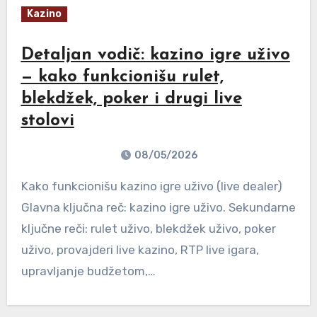
Kazino
Detaljan vodič: kazino igre uživo
— kako funkcionišu rulet,
blekdžek, poker i drugi live
stolovi
08/05/2026
Kako funkcionišu kazino igre uživo (live dealer)
Glavna ključna reč: kazino igre uživo. Sekundarne
ključne reči: rulet uživo, blekdžek uživo, poker
uživo, provajderi live kazino, RTP live igara,
upravljanje budžetom,…