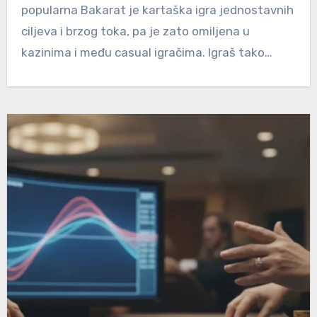
popularna Bakarat je kartaška igra jednostavnih
ciljeva i brzog toka, pa je zato omiljena u
kazinima i među casual igračima. Igraš tako…