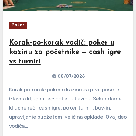
Poker
Korak‑po‑korak vodič: poker u
kazinu za početnike — cash igre
vs turniri
08/07/2026
Korak po korak: poker u kazinu za prve posete
Glavna ključna reč: poker u kazinu. Sekundarne
ključne reči: cash igre, poker turniri, buy‑in,
upravljanje budžetom, veličina opklade. Ovaj deo
vodiča…