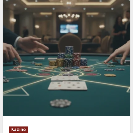
Kazino