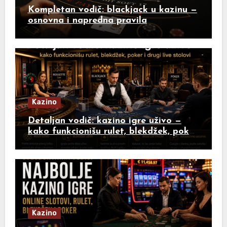
Kompletan vodič: blackjack u kazinu —
osnovna i napredna pravila
Kazino
Detaljan vodič: kazino igre uživo —
kako funkcionišu rulet, blekdžek, poker
i drugi live stolovi
Kazino