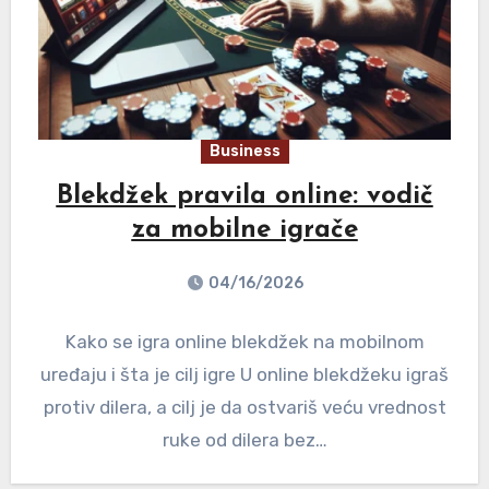
Business
Blekdžek pravila online: vodič
za mobilne igrače
04/16/2026
Kako se igra online blekdžek na mobilnom
uređaju i šta je cilj igre U online blekdžeku igraš
protiv dilera, a cilj je da ostvariš veću vrednost
ruke od dilera bez…