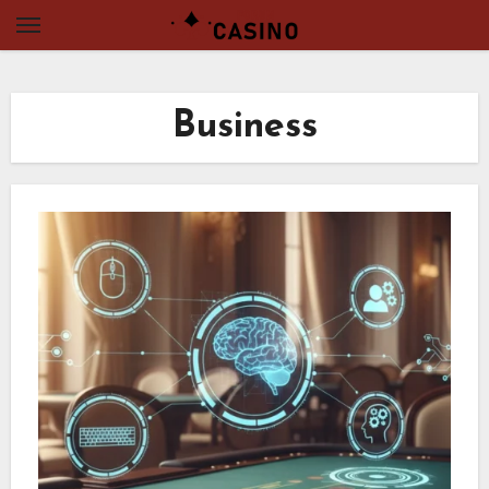
Skip
to
content
Business