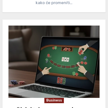
kako će promeniti…
Business