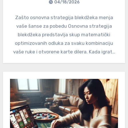
04/18/2026
Zašto osnovna strategija blekdžeka menja
vaše šanse za pobedu Osnovna strategija
blekdžeka predstavlja skup matematički
optimizovanih odluka za svaku kombinaciju
vaše ruke i otvorene karte dilera. Kada igrate
po ovoj…