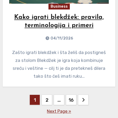
Business
Kako igrati blekdžek: pravila,
terminologija i primeri
04/11/2026
Zašto igrati blekdžek i šta želiš da postigneš
za stolom Blekdžek je igra koja kombinuje
sreću i veštine — cilj ti je da pretekneš dilera
tako što ćeš imati ruku…
Posts
1
2
…
16
pagination
Next Page »