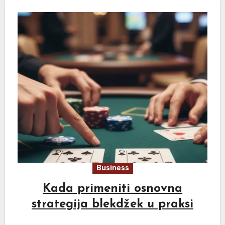
Business
Kada primeniti osnovna
strategija blekdžek u praksi