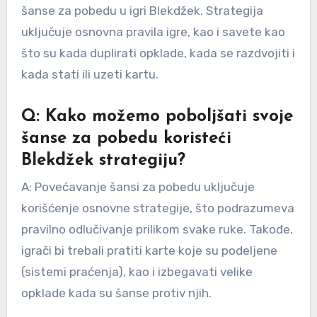
šanse za pobedu u igri Blekdžek. Strategija
uključuje osnovna pravila igre, kao i savete kao
što su kada duplirati opklade, kada se razdvojiti i
kada stati ili uzeti kartu.
Q: Kako možemo poboljšati svoje
šanse za pobedu koristeći
Blekdžek strategiju?
A: Povećavanje šansi za pobedu uključuje
korišćenje osnovne strategije, što podrazumeva
pravilno odlučivanje prilikom svake ruke. Takođe,
igrači bi trebali pratiti karte koje su podeljene
(sistemi praćenja), kao i izbegavati velike
opklade kada su šanse protiv njih.