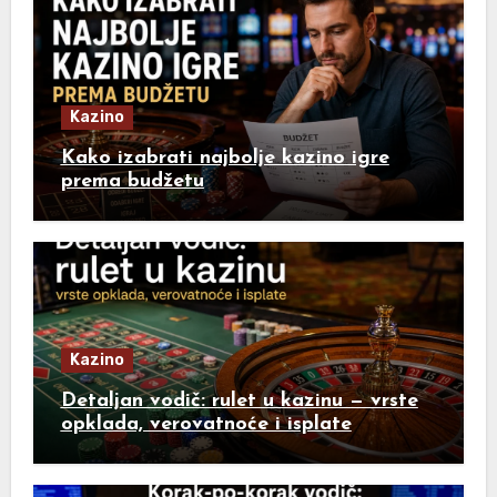
Kazino
Kako izabrati najbolje kazino igre
prema budžetu
Kazino
Detaljan vodič: rulet u kazinu — vrste
opklada, verovatnoće i isplate