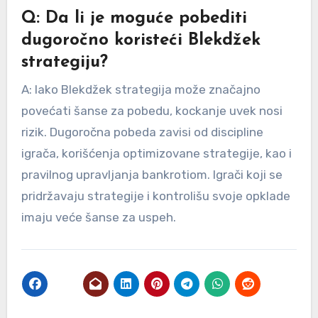
Q: Da li je moguće pobediti
dugoročno koristeći Blekdžek
strategiju?
A: Iako Blekdžek strategija može značajno
povećati šanse za pobedu, kockanje uvek nosi
rizik. Dugoročna pobeda zavisi od discipline
igrača, korišćenja optimizovane strategije, kao i
pravilnog upravljanja bankrotiom. Igrači koji se
pridržavaju strategije i kontrolišu svoje opklade
imaju veće šanse za uspeh.