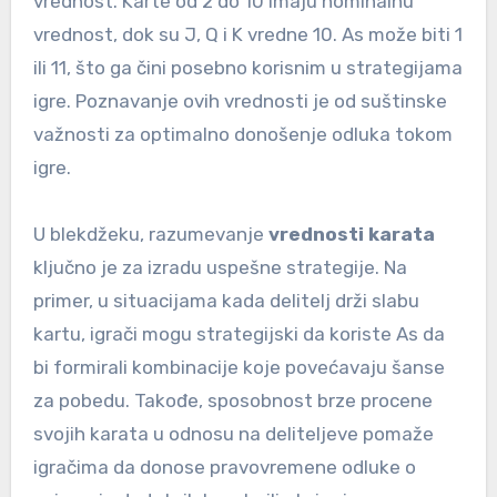
vrednost. Karte od 2 do 10 imaju nominalnu
vrednost, dok su J, Q i K vredne 10. As može biti 1
ili 11, što ga čini posebno korisnim u strategijama
igre. Poznavanje ovih vrednosti je od suštinske
važnosti za optimalno donošenje odluka tokom
igre.
U blekdžeku, razumevanje
vrednosti karata
ključno je za izradu uspešne strategije. Na
primer, u situacijama kada delitelj drži slabu
kartu, igrači mogu strategijski da koriste As da
bi formirali kombinacije koje povećavaju šanse
za pobedu. Takođe, sposobnost brze procene
svojih karata u odnosu na deliteljeve pomaže
igračima da donose pravovremene odluke o