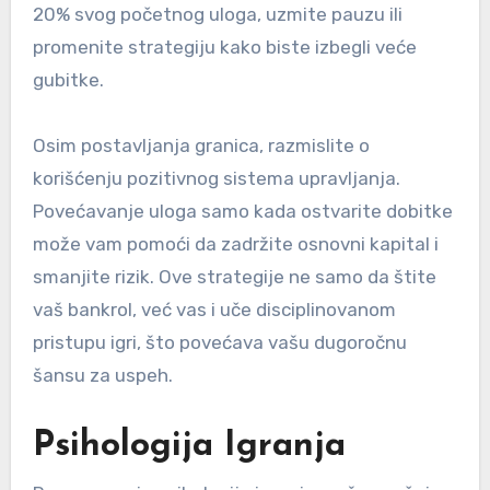
20% svog početnog uloga, uzmite pauzu ili
promenite strategiju kako biste izbegli veće
gubitke.
Osim postavljanja granica, razmislite o
korišćenju pozitivnog sistema upravljanja.
Povećavanje uloga samo kada ostvarite dobitke
može vam pomoći da zadržite osnovni kapital i
smanjite rizik. Ove strategije ne samo da štite
vaš bankrol, već vas i uče disciplinovanom
pristupu igri, što povećava vašu dugoročnu
šansu za uspeh.
Psihologija Igranja