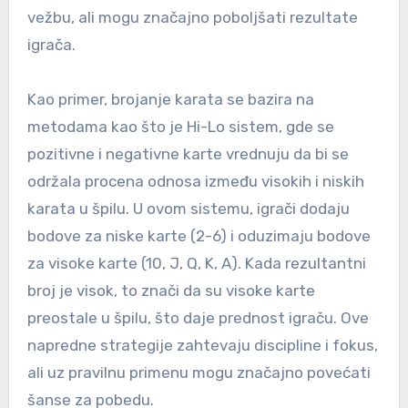
vežbu, ali mogu značajno poboljšati rezultate
igrača.
Kao primer, brojanje karata se bazira na
metodama kao što je Hi-Lo sistem, gde se
pozitivne i negativne karte vrednuju da bi se
održala procena odnosa između visokih i niskih
karata u špilu. U ovom sistemu, igrači dodaju
bodove za niske karte (2-6) i oduzimaju bodove
za visoke karte (10, J, Q, K, A). Kada rezultantni
broj je visok, to znači da su visoke karte
preostale u špilu, što daje prednost igraču. Ove
napredne strategije zahtevaju discipline i fokus,
ali uz pravilnu primenu mogu značajno povećati
šanse za pobedu.