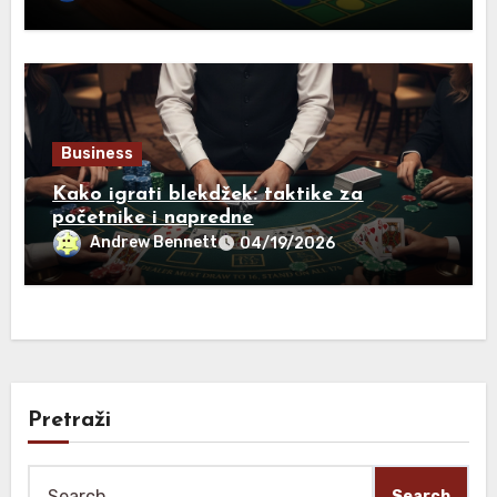
Business
Kako igrati blekdžek: taktike za
početnike i napredne
Andrew Bennett
04/19/2026
Pretraži
Search