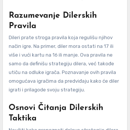
Razumevanje Dilerskih
Pravila
Dileri prate stroga pravila koja regulišu njihov
način igre. Na primer, diler mora ostati na 17 ili
više i vući kartu na 16 ili manje. Ova pravila ne
samo da definišu strategiju dilera, već takođe
utiču na odluke igrača. Poznavanje ovih pravila
omogućava igračima da predviđaju kako će diler
igrati i prilagode svoju strategiju.
Osnovi Čitanja Dilerskih
Taktika
Naučiti kako prepoznati delove strategije dilera