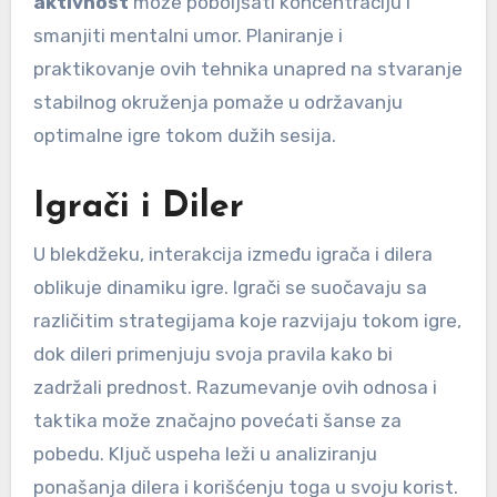
aktivnost
može poboljšati koncentraciju i
smanjiti mentalni umor. Planiranje i
praktikovanje ovih tehnika unapred na stvaranje
stabilnog okruženja pomaže u održavanju
optimalne igre tokom dužih sesija.
Igrači i Diler
U blekdžeku, interakcija između igrača i dilera
oblikuje dinamiku igre. Igrači se suočavaju sa
različitim strategijama koje razvijaju tokom igre,
dok dileri primenjuju svoja pravila kako bi
zadržali prednost. Razumevanje ovih odnosa i
taktika može značajno povećati šanse za
pobedu. Ključ uspeha leži u analiziranju
ponašanja dilera i korišćenju toga u svoju korist.