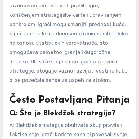
razumevanjem osnovnih pravila igre,
korišćenjem strategijske karte i upravljanjem
bankrolom, igrači mogu smanjiti prednost kuće.
Ključ uspeha leži u donošenju racionalnih odluka
na osnovu statističkih verovatnoća, što
omogućava pametno igranje i dugoročne
dobitke. Blekdžek nije samo igra sreće, već i
strategije, stoga je važno razvijati veštine kako
bi se povećale šanse za uspeh za stolom.
Često Postavljana Pitanja
Q: Šta je Blekdžek strategija?
A: Blekdžek strategija obuhvata skup pravila i
taktika koje igrači koriste kako bi povećali svoje