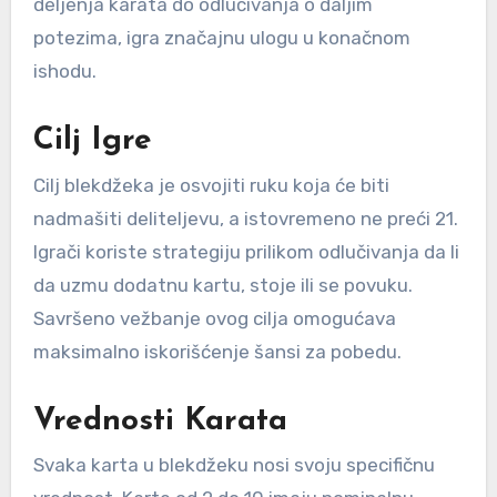
deljenja karata do odlučivanja o daljim
potezima, igra značajnu ulogu u konačnom
ishodu.
Cilj Igre
Cilj blekdžeka je osvojiti ruku koja će biti
nadmašiti deliteljevu, a istovremeno ne preći 21.
Igrači koriste strategiju prilikom odlučivanja da li
da uzmu dodatnu kartu, stoje ili se povuku.
Savršeno vežbanje ovog cilja omogućava
maksimalno iskorišćenje šansi za pobedu.
Vrednosti Karata
Svaka karta u blekdžeku nosi svoju specifičnu