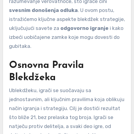
razumevanje verovatnoće, što igrače čini
svesnim donošenja odluka
. U ovom postu,
istražićemo ključne aspekte blekdžek strategije,
uključujući savete za
odgovorno igranje
i kako
izbeći uobičajene zamke koje mogu dovesti do
gubitaka.
Osnovna Pravila
Blekdžeka
Ublekdžeku, igrači se suočavaju sa
jednostavnim, ali ključnim pravilima koja oblikuju
način igranja i strategiju. Cilj je dostići rezultat
što bliže 21, bez prelaska tog broja. Igrači se
natječu protiv delitelja, a svaki deo igre, od