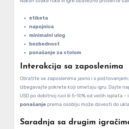
Nakon svake ruke ili igre obavezno proverite sal
etiketa
napojnica
minimalni ulog
bezbednost
ponašanje za stolom
Interakcija sa zaposlenima
Obratite se zaposlenima jasno i s poštovanjem; 
izbegavajte pokrete koji ometaju igru. Dajte na
USD po dobitnoj ruci ili 5-10% od većih isplata 
ponašanje
prema osoblju može dovesti do uklan
Saradnja sa drugim igračim