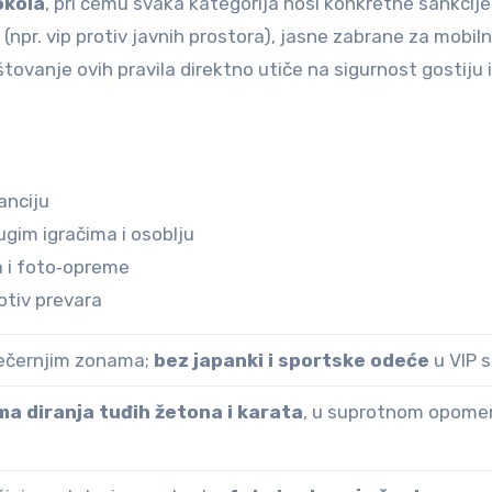
okola
, pri čemu svaka kategorija nosi konkretne sankcije i
 (npr. vip protiv javnih prostora), jasne zabrane za mobil
ovanje ovih pravila direktno utiče na sigurnost gostiju i
anciju
gim igračima i osoblju
a i foto‑opreme
rotiv prevara
ečernjim zonama;
bez japanki i sportske odeće
u VIP 
a diranja tuđih žetona i karata
, u suprotnom opomen