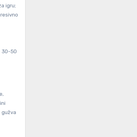
a igru;
gresivno
d 30-50
e,
ini
e gužva