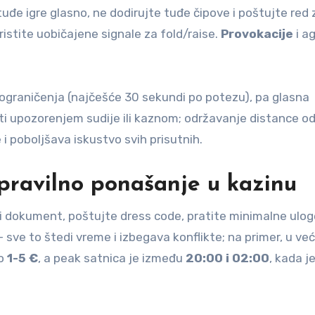
uđe igre glasno, ne dodirujte tuđe čipove i poštujte red z
ristite uobičajene signale za fold/raise.
Provokacije
i a
 ograničenja (najčešće 30 sekundi po potezu), pa glasna
rati upozorenjem sudije ili kaznom; održavanje distance o
i poboljšava iskustvo svih prisutnih.
pravilno ponašanje u kazinu
čni dokument, poštujte dress code, pratite minimalne ulog
– sve to štedi vreme i izbegava konflikte; na primer, u već
to
1-5 €
, a peak satnica je između
20:00 i 02:00
, kada j