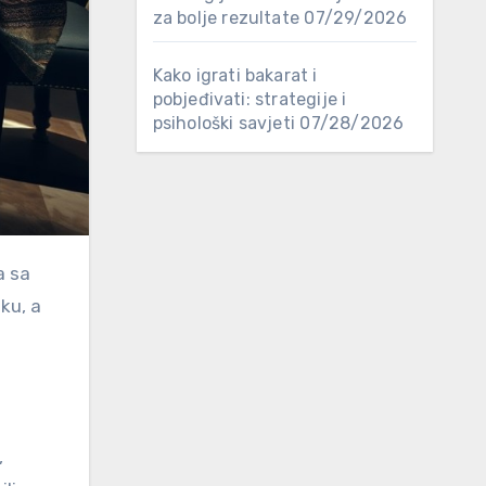
za bolje rezultate
07/29/2026
Kako igrati bakarat i
pobjeđivati: strategije i
psihološki savjeti
07/28/2026
a sa
ku, a
,