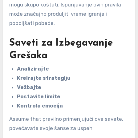
mogu skupo koštati. Ispunjavanje ovih pravila
može značajno produljiti vreme igranja i
poboljšati pobede.
Saveti za Izbegavanje
Grešaka
Analizirajte
Kreirajte strategiju
Vežbajte
Postavite limite
Kontrola emocija
Assume that pravilno primenjujući ove savete,
povećavate svoje šanse za uspeh.