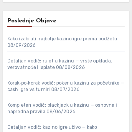
Poslednje Objave
Kako izabrati najbolje kazino igre prema budžetu
08/09/2026
Detaljan vodič: rulet u kazinu — vrste opklada,
verovatnoće i isplate
08/08/2026
Korak‑po‑korak vodič: poker u kazinu za početnike —
cash igre vs turniri
08/07/2026
Kompletan vodič: blackjack u kazinu — osnovna i
napredna pravila
08/06/2026
Detaljan vodič: kazino igre uživo — kako