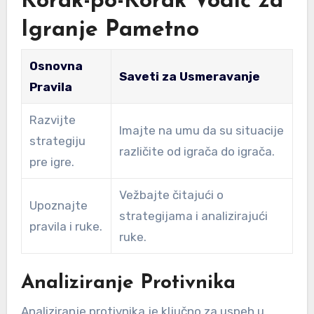
Korak-po-Korak Vodič za
Igranje Pametno
Osnovna
Saveti za Usmeravanje
Pravila
Razvijte
Imajte na umu da su situacije
strategiju
različite od igrača do igrača.
pre igre.
Vežbajte čitajući o
Upoznajte
strategijama i analizirajući
pravila i ruke.
ruke.
Analiziranje Protivnika
Analiziranje protivnika je ključno za uspeh u