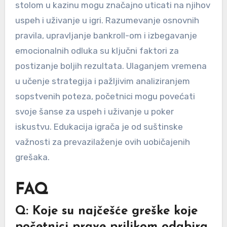
stolom u kazinu mogu značajno uticati na njihov
uspeh i uživanje u igri. Razumevanje osnovnih
pravila, upravljanje bankroll-om i izbegavanje
emocionalnih odluka su ključni faktori za
postizanje boljih rezultata. Ulaganjem vremena
u učenje strategija i pažljivim analiziranjem
sopstvenih poteza, početnici mogu povećati
svoje šanse za uspeh i uživanje u poker
iskustvu. Edukacija igrača je od suštinske
važnosti za prevazilaženje ovih uobičajenih
grešaka.
FAQ
Q: Koje su najčešće greške koje