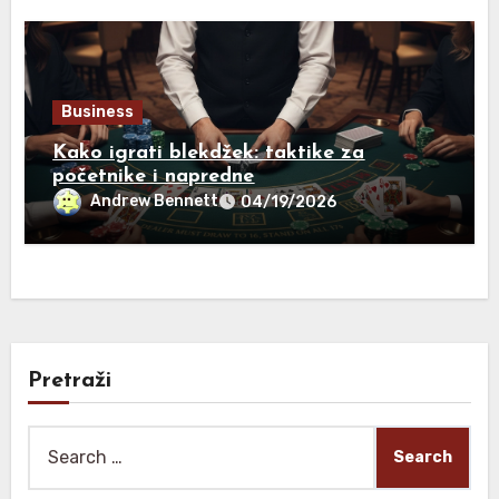
Business
Kako igrati blekdžek: taktike za
početnike i napredne
Andrew Bennett
04/19/2026
Pretraži
Search
for: