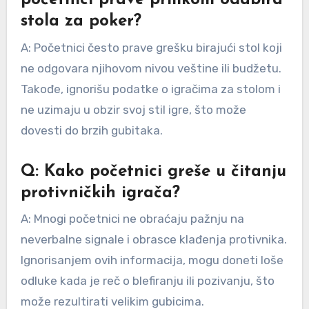
početnici prave prilikom odabira
stola za poker?
A: Početnici često prave grešku birajući stol koji
ne odgovara njihovom nivou veštine ili budžetu.
Takođe, ignorišu podatke o igračima za stolom i
ne uzimaju u obzir svoj stil igre, što može
dovesti do brzih gubitaka.
Q: Kako početnici greše u čitanju
protivničkih igrača?
A: Mnogi početnici ne obraćaju pažnju na
neverbalne signale i obrasce klađenja protivnika.
Ignorisanjem ovih informacija, mogu doneti loše
odluke kada je reč o blefiranju ili pozivanju, što
može rezultirati velikim gubicima.