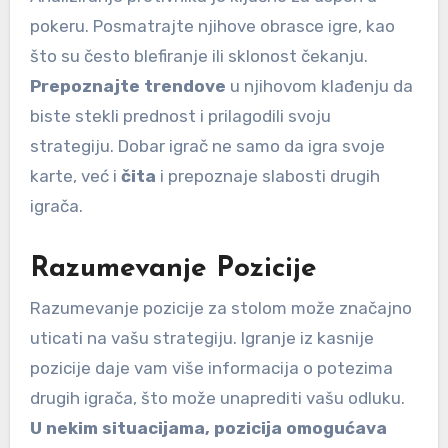
pokeru. Posmatrajte njihove obrasce igre, kao
što su često blefiranje ili sklonost čekanju.
Prepoznajte trendove
u njihovom klađenju da
biste stekli prednost i prilagodili svoju
strategiju. Dobar igrač ne samo da igra svoje
karte, već i
čita
i prepoznaje slabosti drugih
igrača.
Razumevanje Pozicije
Razumevanje pozicije za stolom može značajno
uticati na vašu strategiju. Igranje iz kasnije
pozicije daje vam više informacija o potezima
drugih igrača, što može unaprediti vašu odluku.
U nekim situacijama, pozicija omogućava