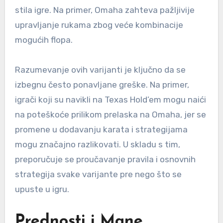
stila igre. Na primer, Omaha zahteva pažljivije
upravljanje rukama zbog veće kombinacije
mogućih flopa.
Razumevanje ovih varijanti je ključno da se
izbegnu često ponavljane greške. Na primer,
igrači koji su navikli na Texas Hold’em mogu naići
na poteškoće prilikom prelaska na Omaha, jer se
promene u dodavanju karata i strategijama
mogu značajno razlikovati. U skladu s tim,
preporučuje se proučavanje pravila i osnovnih
strategija svake varijante pre nego što se
upuste u igru.
Prednosti i Mane