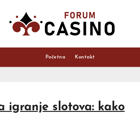
Početna
Kontakt
a igranje slotova: kako