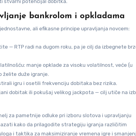
i stvarni potencijal dobitka.
avljanje bankrolom i opkladama
e jednostavne, ali efikasne principe upravljanja novcem:
tite — RTP radi na dugom roku, pa je cilj da izbegnete br
latilnošću: manje opklade za visoku volatilnost, veće (u
 želite duže igranje.
irali igru i osetili frekvenciju dobitaka bez rizika.
ani dobitak ili pokušaj velikog jackpota — cilj utiče na iz
lj za pametnije odluke pri izboru slotova i upravljanju
ti kako da prilagodite strategiju igranja različitim
uloga i taktika za maksimiziranje vremena igre i smanjen