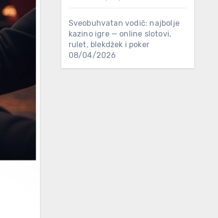
Sveobuhvatan vodič: najbolje
kazino igre — online slotovi,
rulet, blekdžek i poker
08/04/2026