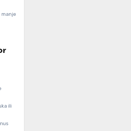
, manje
or
e
ka ili
onus