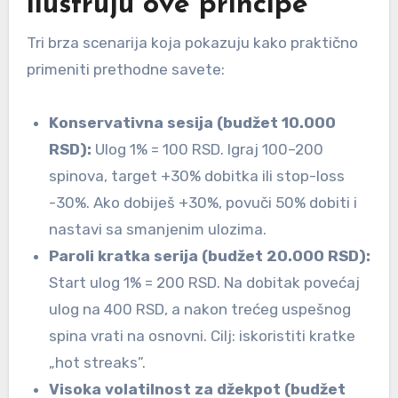
ilustruju ove principe
Tri brza scenarija koja pokazuju kako praktično
primeniti prethodne savete:
Konservativna sesija (budžet 10.000
RSD):
Ulog 1% = 100 RSD. Igraj 100–200
spinova, target +30% dobitka ili stop-loss
-30%. Ako dobiješ +30%, povuči 50% dobiti i
nastavi sa smanjenim ulozima.
Paroli kratka serija (budžet 20.000 RSD):
Start ulog 1% = 200 RSD. Na dobitak povećaj
ulog na 400 RSD, a nakon trećeg uspešnog
spina vrati na osnovni. Cilj: iskoristiti kratke
„hot streaks”.
Visoka volatilnost za džekpot (budžet