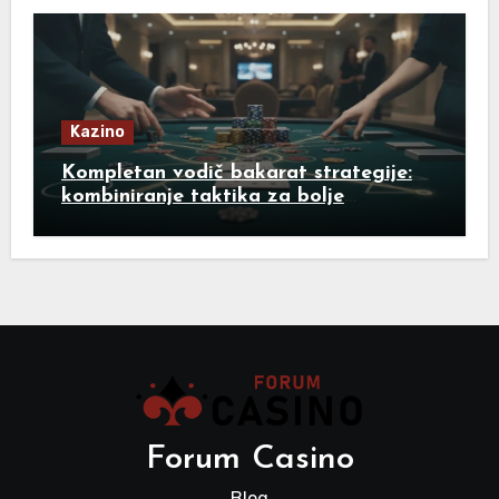
Kazino
Kompletan vodič bakarat strategije:
kombiniranje taktika za bolje
rezultate
Forum Casino
Blog