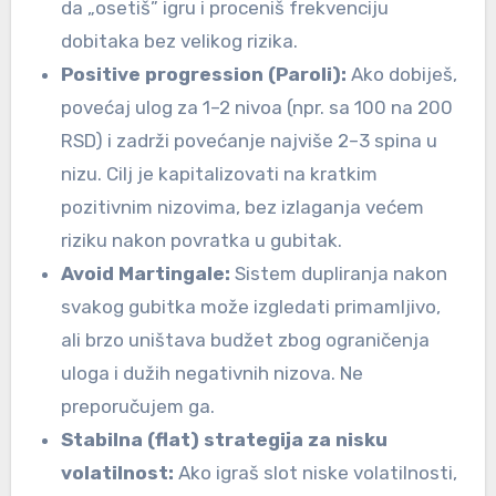
da „osetiš” igru i proceniš frekvenciju
dobitaka bez velikog rizika.
Positive progression (Paroli):
Ako dobiješ,
povećaj ulog za 1–2 nivoa (npr. sa 100 na 200
RSD) i zadrži povećanje najviše 2–3 spina u
nizu. Cilj je kapitalizovati na kratkim
pozitivnim nizovima, bez izlaganja većem
riziku nakon povratka u gubitak.
Avoid Martingale:
Sistem dupliranja nakon
svakog gubitka može izgledati primamljivo,
ali brzo uništava budžet zbog ograničenja
uloga i dužih negativnih nizova. Ne
preporučujem ga.
Stabilna (flat) strategija za nisku
volatilnost:
Ako igraš slot niske volatilnosti,