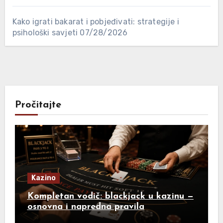
Kako igrati bakarat i pobjeđivati: strategije i
psihološki savjeti
07/28/2026
Pročitajte
Kazino
Kompletan vodič: blackjack u kazinu —
osnovna i napredna pravila