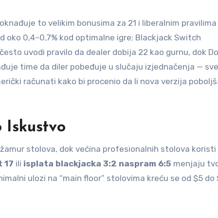
doknađuje to velikim bonusima za 21 i liberalnim pravilima
od oko 0,4–0,7% kod optimalne igre; Blackjack Switch
sto uvodi pravilo da dealer dobija 22 kao gurnu, dok D
ađuje time da diler pobeđuje u slučaju izjednačenja — sve
erički računati kako bi procenio da li nova verzija poboljša
o Iskustvo
i žamur stolova, dok većina profesionalnih stolova koristi
t 17
ili
isplata blackjacka 3:2 naspram 6:5
menjaju tv
imalni ulozi na “main floor” stolovima kreću se od $5 do 