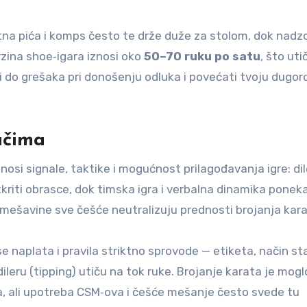
atna pića i komps često te drže duže za stolom, dok nadzo
zina shoe‑igara iznosi oko
50–70 ruku po satu
, što uti
i do grešaka pri donošenju odluka i povećati tvoju dugo
račima
nosi signale, taktike i mogućnost prilagođavanja igre: dil
tkriti obrasce, dok timska igra i verbalna dinamika ponek
 mešavine sve češće neutralizuju prednosti brojanja kara
naplata i pravila striktno sprovode — etiketa, način st
ileru (tipping) utiču na tok ruke. Brojanje karata je mogl
a, ali upotreba CSM‑ova i češće mešanje često svede tu