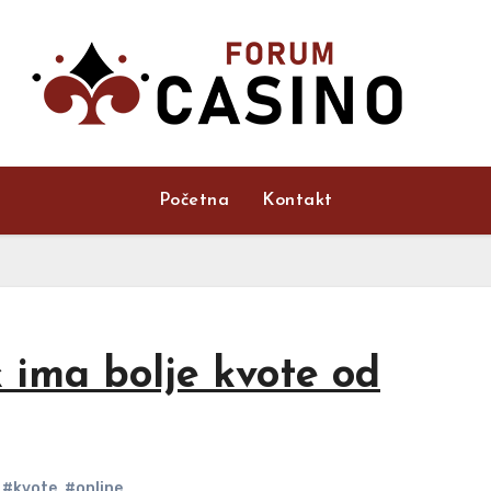
Početna
Kontakt
k ima bolje kvote od
,
#kvote
,
#online