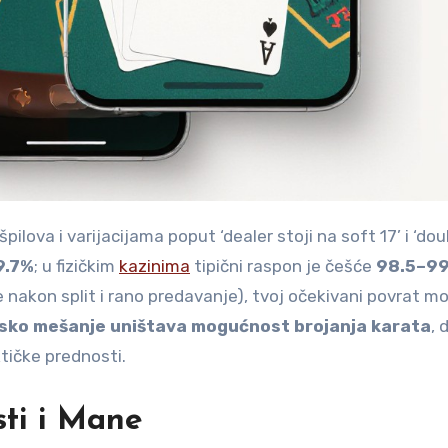
9.7%
; u fizičkim
kazinima
tipični raspon je češće
98.5–9
e nakon split i rano predavanje), tvoj očekivani povrat mo
sko mešanje uništava mogućnost brojanja karata
, 
ktičke prednosti.
sti i Mane