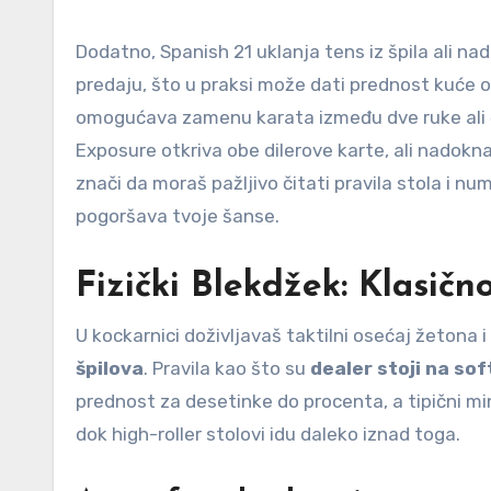
Dodatno, Spanish 21 uklanja tens iz špila ali na
predaju, što u praksi može dati prednost kuće 
omogućava zamenu karata između dve ruke ali če
Exposure otkriva obe dilerove karte, ali nadokn
znači da moraš pažljivo čitati pravila stola i num
pogoršava tvoje šanse.
Fizički Blekdžek: Klasičn
U kockarnici doživljavaš taktilni osećaj žetona 
špilova
. Pravila kao što su
dealer stoji na sof
prednost za desetinke do procenta, a tipični min
dok high-roller stolovi idu daleko iznad toga.