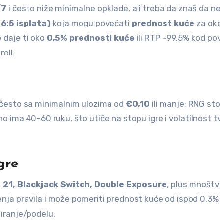
/7
i često niže minimalne opklade, ali treba da znaš da ne
 6:5 isplata)
koja mogu povećati
prednost kuće
za oko
 daje ti oko
0,5% prednosti kuće
ili RTP ~99,5% kod pov
oll.
, često sa minimalnim ulozima od
€0,10
ili manje; RNG sto
o ima 40–60 ruku, što utiče na stopu igre i volatilnost t
igre
 21, Blackjack Switch, Double Exposure
, plus mnoštv
enja pravila i može pomeriti prednost kuće od ispod 0,3%
liranje/podelu.