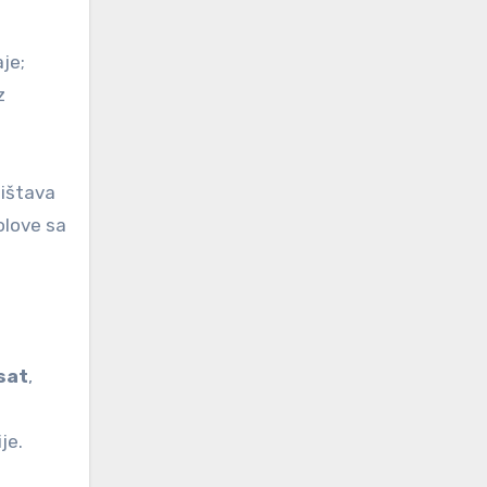
aje;
z
ništava
olove sa
sat
,
je.