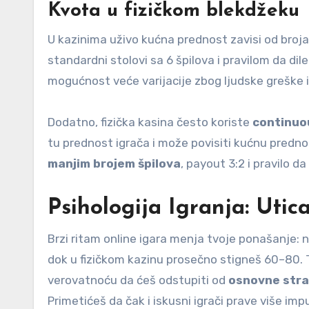
Kvota u fizičkom blekdžeku
U kazinima uživo kućna prednost zavisi od broja š
standardni stolovi sa 6 špilova i pravilom da di
mogućnost veće varijacije zbog ljudske greške i
Dodatno, fizička kasina često koriste
continuo
tu prednost igrača i može povisiti kućnu predno
manjim brojem špilova
, payout 3:2 i pravilo da
Psihologija Igranja: Utic
Brzi ritam online igara menja tvoje ponašanje: 
dok u fizičkom kazinu prosečno stigneš 60–80.
verovatnoću da ćeš odstupiti od
osnovne stra
Primetićeš da čak i iskusni igrači prave više imp