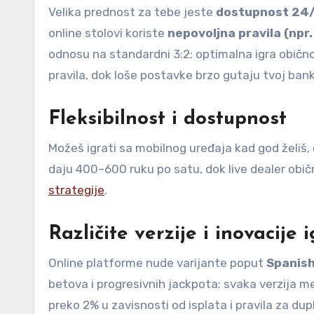
Velika prednost za tebe jeste
dostupnost 24
online stolovi koriste
nepovoljna pravila (npr.
odnosu na standardni 3:2; optimalna igra obično
pravila, dok loše postavke brzo gutaju tvoj bankr
Fleksibilnost i dostupnost
Možeš igrati sa mobilnog uređaja kad god želiš
daju 400–600 ruku po satu, dok live dealer običn
strategije
.
Različite verzije i inovacije 
Online platforme nude varijante poput
Spanish
betova i progresivnih jackpota; svaka verzija m
preko 2% u zavisnosti od isplata i pravila za dup