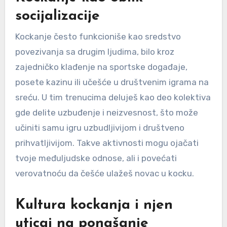
socijalizacije
Kockanje često funkcioniše kao sredstvo
povezivanja sa drugim ljudima, bilo kroz
zajedničko klađenje na sportske događaje,
posete kazinu ili učešće u društvenim igrama na
sreću. U tim trenucima deluješ kao deo kolektiva
gde delite uzbuđenje i neizvesnost, što može
učiniti samu igru uzbudljivijom i društveno
prihvatljivijom. Takve aktivnosti mogu ojačati
tvoje međuljudske odnose, ali i povećati
verovatnoću da češće ulažeš novac u kocku.
Kultura kockanja i njen
uticaj na ponašanje