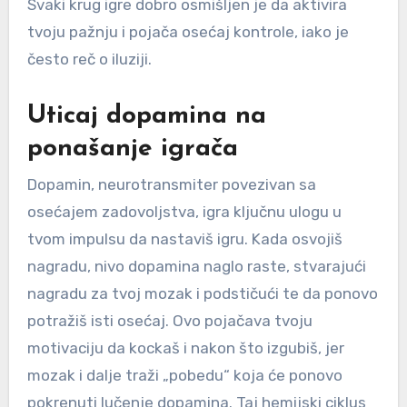
Svaki krug igre dobro osmišljen je da aktivira
tvoju pažnju i pojača osećaj kontrole, iako je
često reč o iluziji.
Uticaj dopamina na
ponašanje igrača
Dopamin, neurotransmiter povezivan sa
osećajem zadovoljstva, igra ključnu ulogu u
tvom impulsu da nastaviš igru. Kada osvojiš
nagradu, nivo dopamina naglo raste, stvarajući
nagradu za tvoj mozak i podstičući te da ponovo
potražiš isti osećaj. Ovo pojačava tvoju
motivaciju da kockaš i nakon što izgubiš, jer
mozak i dalje traži „pobedu“ koja će ponovo
pokrenuti lučenje dopamina. Taj hemijski ciklus