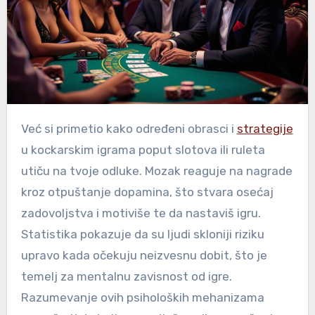
Već si primetio kako određeni obrasci i
strategije
u kockarskim igrama poput slotova ili ruleta
utiču na tvoje odluke. Mozak reaguje na nagrade
kroz otpuštanje dopamina, što stvara osećaj
zadovoljstva i motiviše te da nastaviš igru.
Statistika pokazuje da su ljudi skloniji riziku
upravo kada očekuju neizvesnu dobit, što je
temelj za mentalnu zavisnost od igre.
Razumevanje ovih psiholoških mehanizama