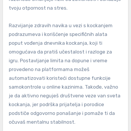
tvoju otpornost na stres.
Razvijanje zdravih navika u vezi s kockanjem
podrazumeva i korišćenje specifičnih alata
poput vođenja dnevnika kockanja, koji ti
omogućava da pratiš učestalost i razloge za
igru. Postavljanje limita na dopune i vreme
provedeno na platformama možeš
automatizovati koristeći dostupne funkcije
samokontrole u online kazinima. Takođe, važno
je da aktivno neguješ društvene veze van sveta
kockanja, jer podrška prijatelja i porodice
podstiče odgovorno ponašanje i pomaže ti da
očuvaš mentalnu stabilnost.