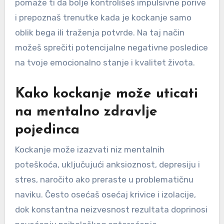
pomaže ti da bolje kontrolišeš impulsivne porive
i prepoznaš trenutke kada je kockanje samo
oblik bega ili traženja potvrde. Na taj način
možeš sprečiti potencijalne negativne posledice
na tvoje emocionalno stanje i kvalitet života.
Kako kockanje može uticati
na mentalno zdravlje
pojedinca
Kockanje može izazvati niz mentalnih
poteškoća, uključujući anksioznost, depresiju i
stres, naročito ako preraste u problematičnu
naviku. Često osećaš osećaj krivice i izolacije,
dok konstantna neizvesnost rezultata doprinosi