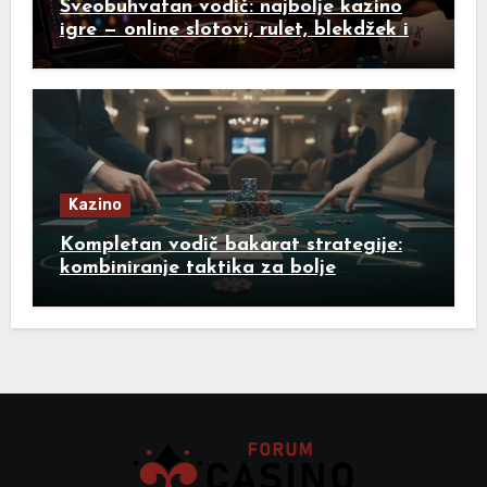
Sveobuhvatan vodič: najbolje kazino
igre — online slotovi, rulet, blekdžek i
poker
Kazino
Kompletan vodič bakarat strategije:
kombiniranje taktika za bolje
rezultate