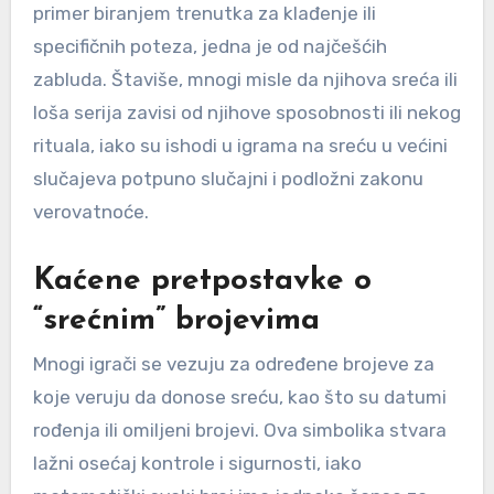
primer biranjem trenutka za klađenje ili
specifičnih poteza, jedna je od najčešćih
zabluda. Štaviše, mnogi misle da njihova sreća ili
loša serija zavisi od njihove sposobnosti ili nekog
rituala, iako su ishodi u igrama na sreću u većini
slučajeva potpuno slučajni i podložni zakonu
verovatnoće.
Kaćene pretpostavke o
“srećnim” brojevima
Mnogi igrači se vezuju za određene brojeve za
koje veruju da donose sreću, kao što su datumi
rođenja ili omiljeni brojevi. Ova simbolika stvara
lažni osećaj kontrole i sigurnosti, iako