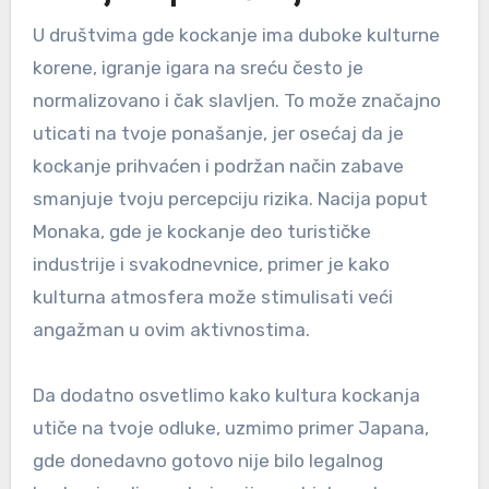
U društvima gde kockanje ima duboke kulturne
korene, igranje igara na sreću često je
normalizovano i čak slavljen. To može značajno
uticati na tvoje ponašanje, jer osećaj da je
kockanje prihvaćen i podržan način zabave
smanjuje tvoju percepciju rizika. Nacija poput
Monaka, gde je kockanje deo turističke
industrije i svakodnevnice, primer je kako
kulturna atmosfera može stimulisati veći
angažman u ovim aktivnostima.
Da dodatno osvetlimo kako kultura kockanja
utiče na tvoje odluke, uzmimo primer Japana,
gde donedavno gotovo nije bilo legalnog