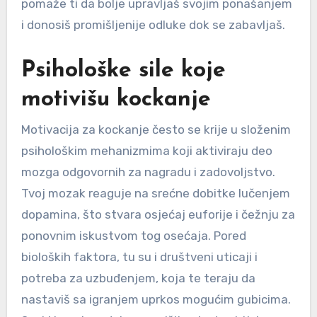
pomaže ti da bolje upravljaš svojim ponašanjem
i donosiš promišljenije odluke dok se zabavljaš.
Psihološke sile koje
motivišu kockanje
Motivacija za kockanje često se krije u složenim
psihološkim mehanizmima koji aktiviraju deo
mozga odgovornih za nagradu i zadovoljstvo.
Tvoj mozak reaguje na srećne dobitke lučenjem
dopamina, što stvara osjećaj euforije i čežnju za
ponovnim iskustvom tog osećaja. Pored
bioloških faktora, tu su i društveni uticaji i
potreba za uzbuđenjem, koja te teraju da
nastaviš sa igranjem uprkos mogućim gubicima.