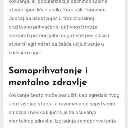
kockanja, ali popularizacija pachinko salona
stvara specifičan podkulturološki fenomen.
Osećaj da učestvuješ u tradicionalnoj i
društveno prihvaćenoj aktivnosti može
maskirati potencijalne negativne posledice i
stvoriti legitimitet za češće uključivanje u
kockarske igre.
Samoprihvatanje i
mentalno zdravlje
Kockanje često može poslužiti kao ogledalo tvog
unutrašnjeg stanja, a razumevanje sopstvenih
emocija i navika ključno je za očuvanje
mentalnog zdravlja. Izgradnja samoprihvatanja