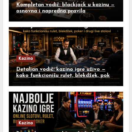
Kompletan vodič: blackjack u kazinu —
osnovna i napredna pravila
Kazino
Detaljan vodič: kazino igre uživo —
kako funkcionišu rulet, blekdžek, poker
i drugi live stolovi
Kazino