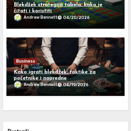
Blekdžek strategija tabela: kako je
čitati i koristiti
Andrew Bennett
04/20/2026
Business
Kako igrati blekdžek: taktike za
početnike i napredne
Andrew Bennett
04/19/2026