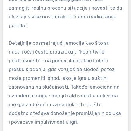
zamagliti realnu procenu situacije i navesti te da
uložiš još više novca kako bi nadoknadio ranije
gubitke.
Detaljnije posmatrajući, emocije kao što su
nada i očaj često prouzrokuju ‘kognitivne
pristrasnosti’ – na primer, iluziju kontrole ili
grešku klađenja, gde veruješ da sledeći potez
može promeniti ishod, iako je igra u suštini
zasnovana na slučajnosti. Takođe, emocionalna
uzbuđenja mogu smanjiti aktivnost u delovima
mozga zaduženim za samokontrolu, što
dodatno otežava donošenje promišljenih odluka
i povećava impulsivnost u igri.