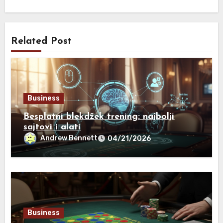
Related Post
Business
Besplatni blekdžek trening: najbolji
sajtovi i alati
Andrew Bennett
04/21/2026
Business