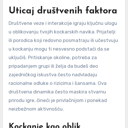
Uticaj društvenih faktora
Društvene veze i interakcije igraju ključnu ulogu
u oblikovanju tvojih kockarskih navika. Prijatelji
ili porodica koji redovno posmatraju ili učestvuju
u kockanju mogu ti nesvesno podstaći da se
uključiš. Pritiskanje okoline, potreba za
pripadanjem grupi ili želja da budeš deo
zajedničkog iskustva često nadvladaju
racionalne odluke o rizicima i šansama. Ova
društvena dinamika često maskira stvarnu
prirodu igre, čineći je privlačnijom i ponekad
neizbežnom aktivnošću.
Kockanje kao oblik