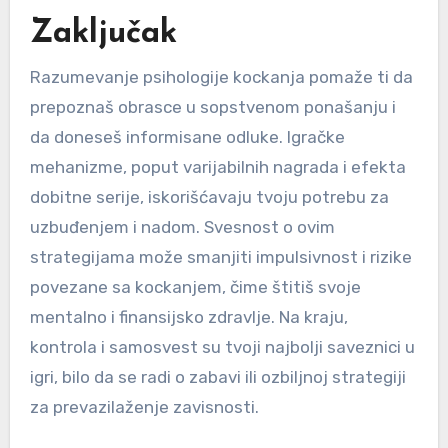
Zaključak
Razumevanje psihologije kockanja pomaže ti da
prepoznaš obrasce u sopstvenom ponašanju i
da doneseš informisane odluke. Igračke
mehanizme, poput varijabilnih nagrada i efekta
dobitne serije, iskorišćavaju tvoju potrebu za
uzbuđenjem i nadom. Svesnost o ovim
strategijama može smanjiti impulsivnost i rizike
povezane sa kockanjem, čime štitiš svoje
mentalno i finansijsko zdravlje. Na kraju,
kontrola i samosvest su tvoji najbolji saveznici u
igri, bilo da se radi o zabavi ili ozbiljnoj strategiji
za prevazilaženje zavisnosti.