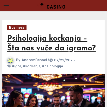
Skip
to
content
Business
Psihologija kockanja –
Šta nas vuče da igramo?
By
Andrew Bennett
07/22/2025
#igra
,
#kockanje
,
#psihologija