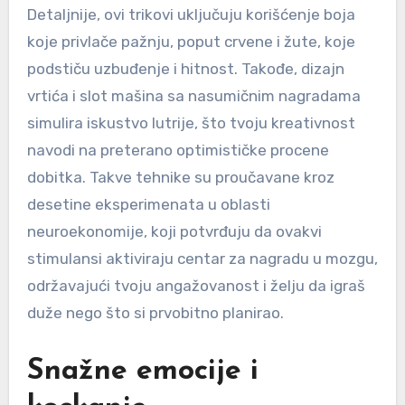
Detaljnije, ovi trikovi uključuju korišćenje boja
koje privlače pažnju, poput crvene i žute, koje
podstiču uzbuđenje i hitnost. Takođe, dizajn
vrtića i slot mašina sa nasumičnim nagradama
simulira iskustvo lutrije, što tvoju kreativnost
navodi na preterano optimističke procene
dobitka. Takve tehnike su proučavane kroz
desetine eksperimenata u oblasti
neuroekonomije, koji potvrđuju da ovakvi
stimulansi aktiviraju centar za nagradu u mozgu,
održavajući tvoju angažovanost i želju da igraš
duže nego što si prvobitno planirao.
Snažne emocije i