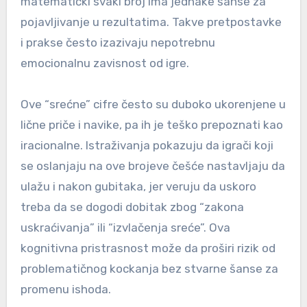
matematički svaki broj ima jednake šanse za
pojavljivanje u rezultatima. Takve pretpostavke
i prakse često izazivaju nepotrebnu
emocionalnu zavisnost od igre.
Ove “srećne” cifre često su duboko ukorenjene u
lične priče i navike, pa ih je teško prepoznati kao
iracionalne. Istraživanja pokazuju da igrači koji
se oslanjaju na ove brojeve češće nastavljaju da
ulažu i nakon gubitaka, jer veruju da uskoro
treba da se dogodi dobitak zbog “zakona
uskraćivanja” ili “izvlačenja sreće”. Ova
kognitivna pristrasnost može da proširi rizik od
problematičnog kockanja bez stvarne šanse za
promenu ishoda.