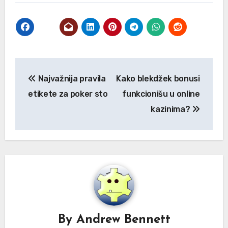
Post
Najvažnija pravila
Kako blekdžek bonusi
navigation
etikete za poker sto
funkcionišu u online
kazinima?
By
Andrew Bennett