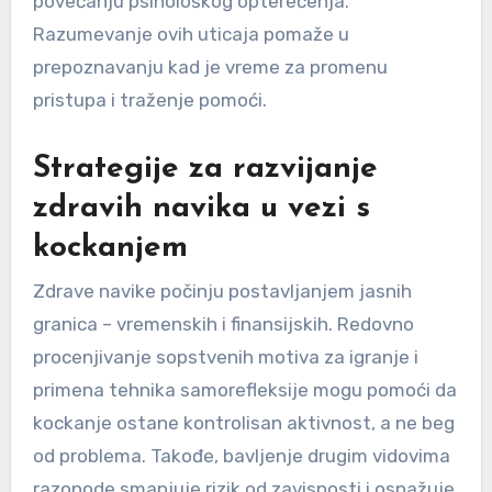
povećanju psihološkog opterećenja.
Razumevanje ovih uticaja pomaže u
prepoznavanju kad je vreme za promenu
pristupa i traženje pomoći.
Strategije za razvijanje
zdravih navika u vezi s
kockanjem
Zdrave navike počinju postavljanjem jasnih
granica – vremenskih i finansijskih. Redovno
procenjivanje sopstvenih motiva za igranje i
primena tehnika samorefleksije mogu pomoći da
kockanje ostane kontrolisan aktivnost, a ne beg
od problema. Takođe, bavljenje drugim vidovima
razonode smanjuje rizik od zavisnosti i osnažuje