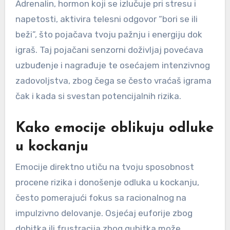
Adrenalin, hormon koji se izlučuje pri stresu i
napetosti, aktivira telesni odgovor “bori se ili
beži”, što pojačava tvoju pažnju i energiju dok
igraš. Taj pojačani senzorni doživljaj povećava
uzbuđenje i nagrađuje te osećajem intenzivnog
zadovoljstva, zbog čega se često vraćaš igrama
čak i kada si svestan potencijalnih rizika.
Kako emocije oblikuju odluke
u kockanju
Emocije direktno utiču na tvoju sposobnost
procene rizika i donošenje odluka u kockanju,
često pomerajući fokus sa racionalnog na
impulzivno delovanje. Osjećaj euforije zbog
dobitka ili frustracija zbog gubitka može