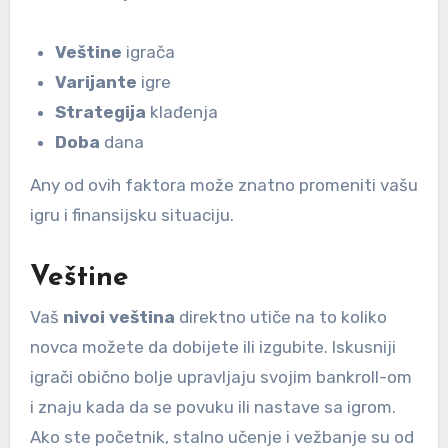
Veštine
igrača
Varijante
igre
Strategija
klađenja
Doba
dana
Any od ovih faktora može znatno promeniti vašu
igru i finansijsku situaciju.
Veštine
Vaš
nivoi veština
direktno utiče na to koliko
novca možete da dobijete ili izgubite. Iskusniji
igrači obično bolje upravljaju svojim bankroll-om
i znaju kada da se povuku ili nastave sa igrom.
Ako ste početnik, stalno učenje i vežbanje su od