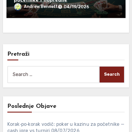
početnike i napredne
Andrew Bennett
04/19/2026
Pretraži
Search
for:
Poslednje Objave
Korak‑po‑korak vodič: poker u kazinu za početnike —
cash igre vs turniri
08/07/2026