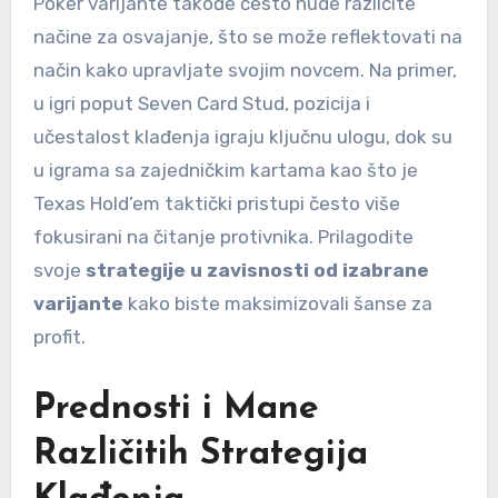
Poker varijante takođe često nude različite
načine za osvajanje, što se može reflektovati na
način kako upravljate svojim novcem. Na primer,
u igri poput Seven Card Stud, pozicija i
učestalost klađenja igraju ključnu ulogu, dok su
u igrama sa zajedničkim kartama kao što je
Texas Hold’em taktički pristupi često više
fokusirani na čitanje protivnika. Prilagodite
svoje
strategije u zavisnosti od izabrane
varijante
kako biste maksimizovali šanse za
profit.
Prednosti i Mane
Različitih Strategija