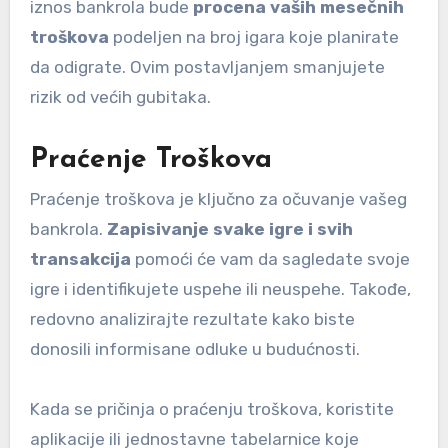
iznos bankrola bude
procena vaših mesečnih
troškova
podeljen na broj igara koje planirate
da odigrate. Ovim postavljanjem smanjujete
rizik od većih gubitaka.
Praćenje Troškova
Praćenje troškova je ključno za očuvanje vašeg
bankrola.
Zapisivanje svake igre i svih
transakcija
pomoći će vam da sagledate svoje
igre i identifikujete uspehe ili neuspehe. Takođe,
redovno analizirajte rezultate kako biste
donosili informisane odluke u budućnosti.
Kada se pričinja o praćenju troškova, koristite
aplikacije ili jednostavne tabelarnice koje