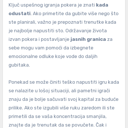
Ključ uspešnog igranja pokera je znati
kada
odustati
. Ako primetite da gubite više nego što
ste planirali, važno je prepoznati trenutke kada
je najbolje napustiti sto. Održavanje života
izvan pokera i postavljanje
jasnih granica
za
sebe mogu vam pomoći da izbegnete
emocionalne odluke koje vode do daljih
gubitaka.
Ponekad se može činiti teško napustiti igru kada
se nalazite u lošoj situaciji, ali pametni igrači
znaju da je bolje sačuvati svoj kapital za buduće
prilike. Ako ste izgubili više ruku zaredom ili ste
primetili da se vaša koncentracija smanjila,
znajte da je trenutak da se povučete. Čak i