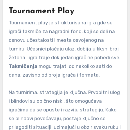
Tournament Play
Tournament play je strukturisana igra gde se
igrači takmiče za nagradni fond, koji se deli na
osnovu učestalosti i mesta osvojenog na
turniru. Učesnici plaćaju ulaz, dobijaju fiksni broj
žetona i igra traje dok jedan igrač ne pobedi sve.
Takmičenja
mogu trajati od nekoliko sati do
dana, zavisno od broja igrača i formata.
Na turnirima, strategija je ključna. Prvobitni ulog
i blindovi su obično niski, što omogućava
igračima da se opuste i razviju strategiju. Kako
se blindovi povećavaju, postaje ključno se
prilagoditi situaciji, uzimajući u obzir svaku ruku i