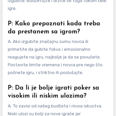
izgubite. Budžetujte i držite se toga tokom cele
igre.
P: Kako prepoznati kada treba
da prestanem sa igrom?
A: Ako izgubite značajnu sumu novca ili
primetite da gubite fokus i emocionalno
reagujete na igru, najbolje je da se povučete.
Postavite limite vremena i novca pre nego što
počnete igru, i striktno ih poslušajte.
P: Da li je bolje igrati poker sa
visokim ili niskim ulozima?
A: To zavisi od vašeg budžeta i nivoa iskustva.
Niski ulozi su bolji za nove igrače jer