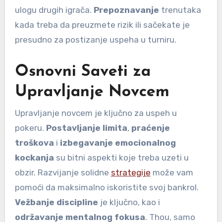
ulogu drugih igrača.
Prepoznavanje
trenutaka
kada treba da preuzmete rizik ili sačekate je
presudno za postizanje uspeha u turniru.
Osnovni Saveti za
Upravljanje Novcem
Upravljanje novcem je ključno za uspeh u
pokeru.
Postavljanje limita
,
praćenje
troškova
i
izbegavanje emocionalnog
kockanja
su bitni aspekti koje treba uzeti u
obzir. Razvijanje solidne
strategije
može vam
pomoći da maksimalno iskoristite svoj bankrol.
Vežbanje discipline
je ključno, kao i
održavanje mentalnog fokusa
. Thou, samo