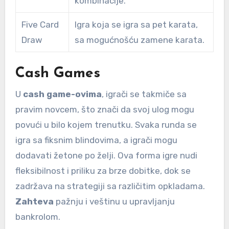
kombinacije.
Five Card
Igra koja se igra sa pet karata,
Draw
sa mogućnošću zamene karata.
Cash Games
U
cash game-ovima
, igrači se takmiče sa
pravim novcem, što znači da svoj ulog mogu
povući u bilo kojem trenutku. Svaka runda se
igra sa fiksnim blindovima, a igrači mogu
dodavati žetone po želji. Ova forma igre nudi
fleksibilnost i priliku za brze dobitke, dok se
zadržava na strategiji sa različitim opkladama.
Zahteva
pažnju i veštinu u upravljanju
bankrolom.