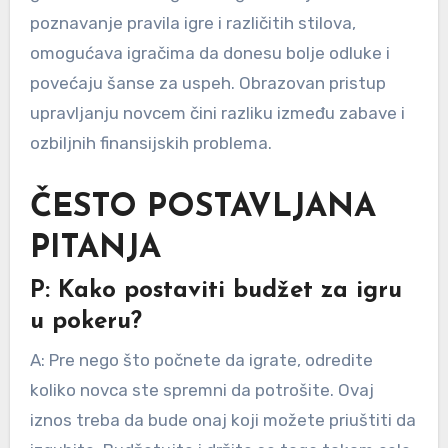
poznavanje pravila igre i različitih stilova,
omogućava igračima da donesu bolje odluke i
povećaju šanse za uspeh. Obrazovan pristup
upravljanju novcem čini razliku između zabave i
ozbiljnih finansijskih problema.
ČESTO POSTAVLJANA
PITANJA
P: Kako postaviti budžet za igru
u pokeru?
A: Pre nego što počnete da igrate, odredite
koliko novca ste spremni da potrošite. Ovaj
iznos treba da bude onaj koji možete priuštiti da