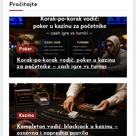
Pročitajte
Poker
Korak‑po‑korak vodič: poker u kazinu
za početnike — cash igre vs turniri
Kazino
Kompletan vodič: blackjack u kazinu —
osnovna i napredna pravila