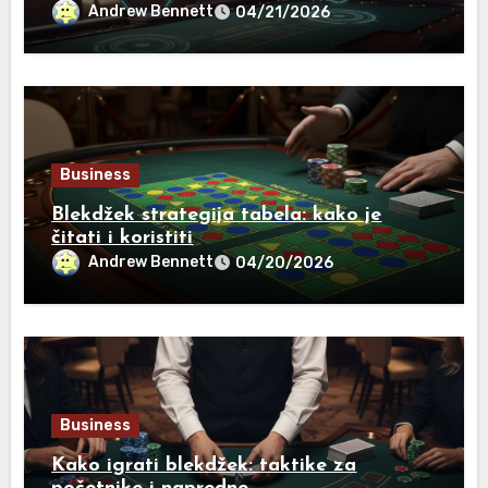
Andrew Bennett
04/21/2026
Business
Blekdžek strategija tabela: kako je
čitati i koristiti
Andrew Bennett
04/20/2026
Business
Kako igrati blekdžek: taktike za