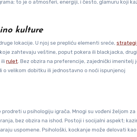
rama; to je o atmosferi, energiji, i često, glamuru koji ka
ino kulture
 druge lokacije. U njoj se prepliću elementi sreće,
strategi
e koje zahtevaju veštine, poput pokera ili blackjacka, drug
ili
rulet
. Bez obzira na preferencije, zajednički imenitelj j
i o velikom dobitku ili jednostavno o noći ispunjenoj
 prodreti u psihologiju igrača. Mnogi su vođeni željom za
ja, bez obzira na ishod. Postoji i socijalni aspekt; kazi
stvaraju uspomene. Psihološki, kockanje može delovati ka