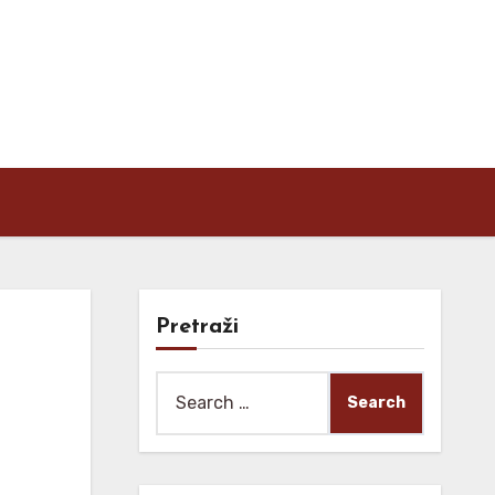
Pretraži
Search
for: