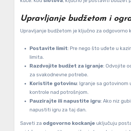
kuće. Kod
slotova
, ključno je postaviti budžet 
Upravljanje budžetom i ogr
Upravljanje budžetom je ključno za odgovorno k
Postavite limit
: Pre nego što uđete u kazin
limita.
Razdvojite budžet za igranje
: Odvojite 
za svakodnevne potrebe.
Koristite gotovinu
: Igranje sa gotovino
kontrole nad potrošnjom.
Pauzirajte ili napustite igru
: Ako niz gub
napustiti igru za taj dan.
Saveti za
odgovorno kockanje
uključuju postav