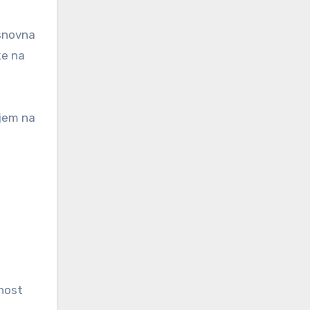
Osnovna
ke na
njem na
nost