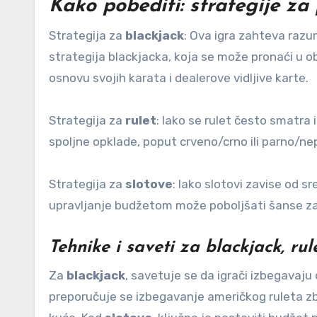
Kako pobediti: strategije za
Strategija za
blackjack
: Ova igra zahteva razum
strategija blackjacka, koja se može pronaći u 
osnovu svojih karata i dealerove vidljive karte.
Strategija za
rulet
: Iako se rulet često smatra
spoljne opklade, poput crveno/crno ili parno/
Strategija za
slotove
: Iako slotovi zavise od s
upravljanje budžetom može poboljšati šanse z
Tehnike i saveti za blackjack, rule
Za
blackjack
, savetuje se da igrači izbegavaju
preporučuje se izbegavanje američkog ruleta 