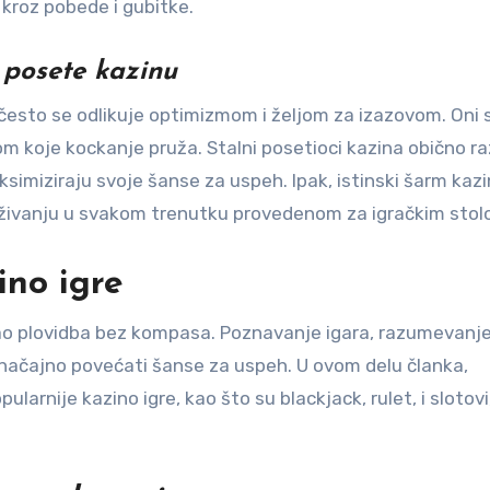
 kroz pobede i gubitke.
e posete kazinu
 često se odlikuje optimizmom i željom za izazovom. Oni 
om koje kockanje pruža. Stalni posetioci kazina obično ra
aksimiziraju svoje šanse za uspeh. Ipak, istinski šarm kaz
i uživanju u svakom trenutku provedenom za igračkim sto
ino igre
kao plovidba bez kompasa. Poznavanje igara, razumevanj
načajno povećati šanse za uspeh. U ovom delu članka,
larnije kazino igre, kao što su blackjack, rulet, i slotovi