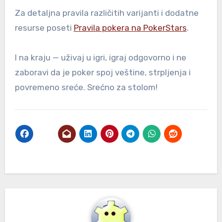
Za detaljna pravila različitih varijanti i dodatne
resurse poseti
Pravila pokera na PokerStars
.
I na kraju — uživaj u igri, igraј odgovorno i ne
zaboravi da je poker spoj veštine, strpljenja i
povremeno sreće. Srećno za stolom!