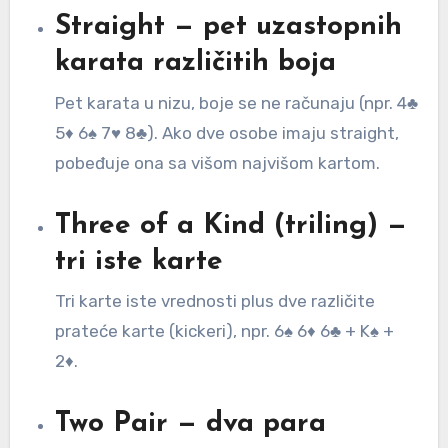
Straight — pet uzastopnih
karata različitih boja
Pet karata u nizu, boje se ne računaju (npr. 4♣
5♦ 6♠ 7♥ 8♣). Ako dve osobe imaju straight,
pobeđuje ona sa višom najvišom kartom.
Three of a Kind (triling) —
tri iste karte
Tri karte iste vrednosti plus dve različite
prateće karte (kickeri), npr. 6♠ 6♦ 6♣ + K♠ +
2♦.
Two Pair — dva para