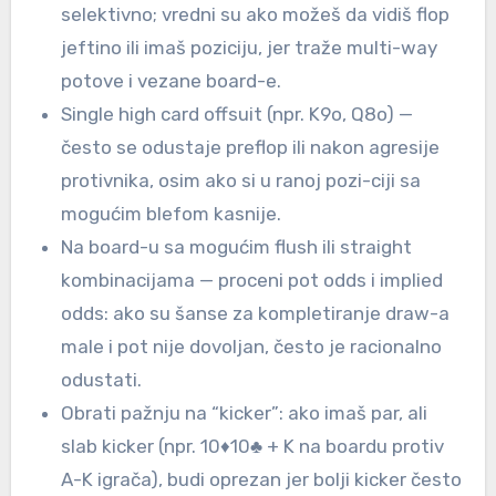
selektivno; vredni su ako možeš da vidiš flop
jeftino ili imaš poziciju, jer traže multi-way
potove i vezane board-e.
Single high card offsuit (npr. K9o, Q8o) —
često se odustaje preflop ili nakon agresije
protivnika, osim ako si u ranoj pozi-ciji sa
mogućim blefom kasnije.
Na board-u sa mogućim flush ili straight
kombinacijama — proceni pot odds i implied
odds: ako su šanse za kompletiranje draw-a
male i pot nije dovoljan, često je racionalno
odustati.
Obrati pažnju na “kicker”: ako imaš par, ali
slab kicker (npr. 10♦10♣ + K na boardu protiv
A-K igrača), budi oprezan jer bolji kicker često