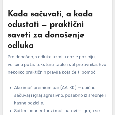
Kada sačuvati, a kada
odustati — praktični
saveti za donošenje
odluka
Pre donošenja odluke uzmi u obzir: poziciju,
veličinu pota, teksturu table i stil protivnika. Evo
nekoliko praktičnih pravila koja će ti pomoći:
Ako imaš premium par (AA, KK) — obično
sačuvaj i igraj agresivno, posebno iz srednje i
kasne pozicije.
Suited connectors i mali parovi — igraju se