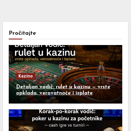
Pročitajte
Kazino
Detaljan vodič: rulet u kazinu — vrste
opklada, verovatnoće i isplate