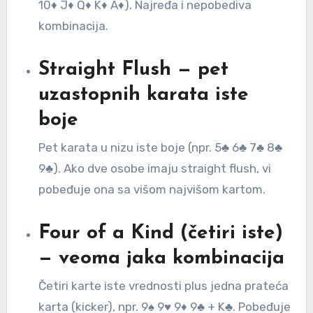
10♦ J♦ Q♦ K♦ A♦). Najređa i nepobediva
kombinacija.
Straight Flush — pet
uzastopnih karata iste
boje
Pet karata u nizu iste boje (npr. 5♣ 6♣ 7♣ 8♣
9♣). Ako dve osobe imaju straight flush, vi
pobeđuje ona sa višom najvišom kartom.
Four of a Kind (četiri iste)
— veoma jaka kombinacija
Četiri karte iste vrednosti plus jedna prateća
karta (kicker), npr. 9♠ 9♥ 9♦ 9♣ + K♣. Pobeđuje