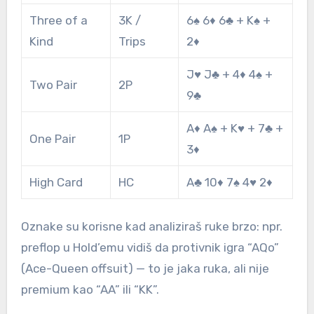
Three of a
3K /
6♠ 6♦ 6♣ + K♠ +
Kind
Trips
2♦
J♥ J♣ + 4♦ 4♠ +
Two Pair
2P
9♣
A♦ A♠ + K♥ + 7♣ +
One Pair
1P
3♦
High Card
HC
A♣ 10♦ 7♠ 4♥ 2♦
Oznake su korisne kad analiziraš ruke brzo: npr.
preflop u Hold’emu vidiš da protivnik igra “AQo”
(Ace-Queen offsuit) — to je jaka ruka, ali nije
premium kao “AA” ili “KK”.