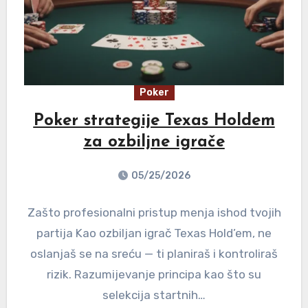
Poker
Poker strategije Texas Holdem
za ozbiljne igrače
05/25/2026
Zašto profesionalni pristup menja ishod tvojih
partija Kao ozbiljan igrač Texas Hold’em, ne
oslanjaš se na sreću — ti planiraš i kontroliraš
rizik. Razumijevanje principa kao što su
selekcija startnih…