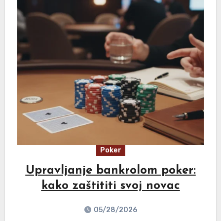
Poker
Upravljanje bankrolom poker:
kako zaštititi svoj novac
05/28/2026