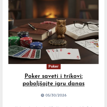
Poker
Poker saveti i trikovi:
poboljšajte igru danas
05/30/2026