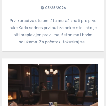
05/26/2026
Prvi koraci za stolom: šta moraš znati pre prve
ruke Kada sednes prvi put za poker sto, lako je
biti preplavljen pravilima, žetonima i brzim
odlukama. Za početak, fokusiraj se…