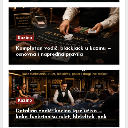
Kazino
Kompletan vodič: blackjack u kazinu —
osnovna i napredna pravila
Kazino
Detaljan vodič: kazino igre uživo —
kako funkcionišu rulet, blekdžek, poker
i drugi live stolovi