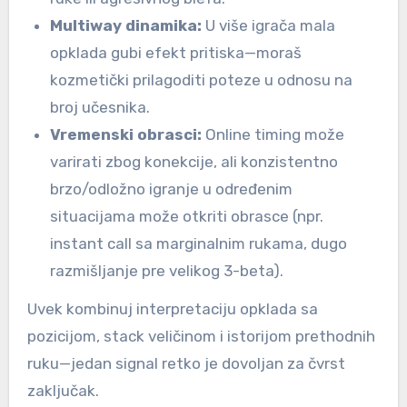
Multiway dinamika:
U više igrača mala
opklada gubi efekt pritiska—moraš
kozmetički prilagoditi poteze u odnosu na
broj učesnika.
Vremenski obrasci:
Online timing može
varirati zbog konekcije, ali konzistentno
brzo/odložno igranje u određenim
situacijama može otkriti obrasce (npr.
instant call sa marginalnim rukama, dugo
razmišljanje pre velikog 3-beta).
Uvek kombinuј interpretaciju opklada sa
pozicijom, stack veličinom i istorijom prethodnih
ruku—jedan signal retko je dovoljan za čvrst
zaključak.