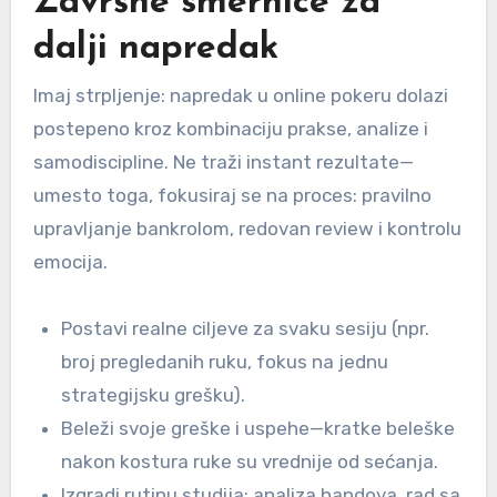
Završne smernice za
dalji napredak
Imaj strpljenje: napredak u online pokeru dolazi
postepeno kroz kombinaciju prakse, analize i
samodiscipline. Ne traži instant rezultate—
umesto toga, fokusiraj se na proces: pravilno
upravljanje bankrolom, redovan review i kontrolu
emocija.
Postavi realne ciljeve za svaku sesiju (npr.
broj pregledanih ruku, fokus na jednu
strategijsku grešku).
Beleži svoje greške i uspehe—kratke beleške
nakon kostura ruke su vrednije od sećanja.
Izgradi rutinu studija: analiza handova, rad sa