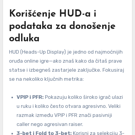
Korišćenje HUD-a i
podataka za donošenje
odluka
HUD (Heads-Up Display) je jedno od najmoćnijih
oruđa online igre—ako znaš kako da čitaš prave
statse i izbegneš zastarjele zaključke. Fokusiraj
se na nekoliko ključnih metrika:
VPIP i PFR:
Pokazuju koliko široko igrač ulazi
u ruku i koliko često otvara agresivno. Veliki
razmak između VPIP i PFR znači pasivniji
caller nego agresivan raiser.
3-bet i Fold to 3-bet:
Korisni za selekciju 3-