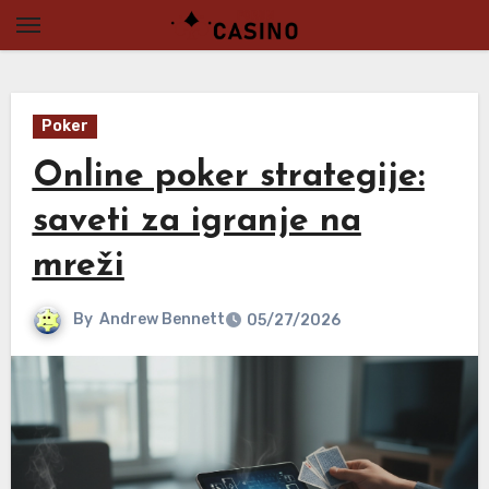
Skip
to
content
Poker
Online poker strategije:
saveti za igranje na
mreži
By
Andrew Bennett
05/27/2026