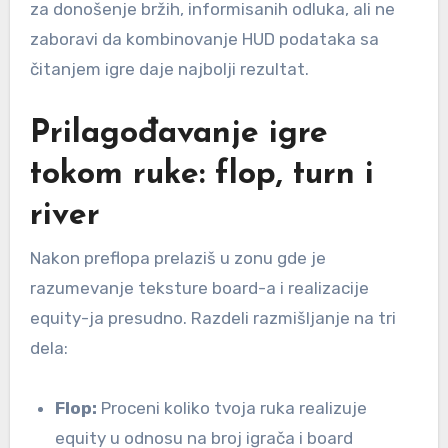
za donošenje bržih, informisanih odluka, ali ne
zaboravi da kombinovanje HUD podataka sa
čitanjem igre daje najbolji rezultat.
Prilagođavanje igre
tokom ruke: flop, turn i
river
Nakon preflopa prelaziš u zonu gde je
razumevanje teksture board-a i realizacije
equity-ja presudno. Razdeli razmišljanje na tri
dela:
Flop:
Proceni koliko tvoja ruka realizuje
equity u odnosu na broj igrača i board