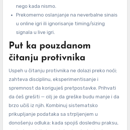
nego kada nismo.
Prekomerno oslanjanje na neverbalne sinais
u online igri ili ignorisanje timing/sizing
signala u live igri.
Put ka pouzdanom
čitanju protivnika
Uspeh u čitanju protivnika ne dolazi preko noći;
zahteva disciplinu, eksperimentisanje i
spremnost da koriguješ pretpostavke. Prihvati
da ćeš grešiti — cilj je da greške budu manje i da
brzo učiš iz njih. Kombinuj sistematsko
prikupljanje podataka sa strpljenjem u
donošenju odluka: kada spojiš doslednu praksu,