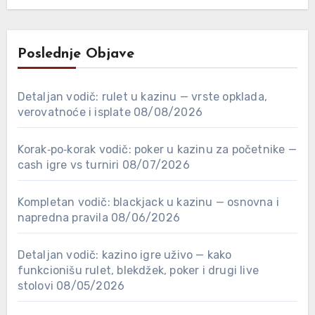
Poslednje Objave
Detaljan vodič: rulet u kazinu — vrste opklada,
verovatnoće i isplate
08/08/2026
Korak‑po‑korak vodič: poker u kazinu za početnike —
cash igre vs turniri
08/07/2026
Kompletan vodič: blackjack u kazinu — osnovna i
napredna pravila
08/06/2026
Detaljan vodič: kazino igre uživo — kako
funkcionišu rulet, blekdžek, poker i drugi live
stolovi
08/05/2026