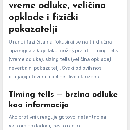
vreme odluke, veličina
opklade i fizički
pokazatelji
U ranoj fazi čitanja fokusiraj se na tri ključna
tipa signala koje lako možeš pratiti: timing tells
(vreme odluke), sizing tells (veličina opklade) i
neverbalni pokazatelji. Svaki od ovih nosi
drugačiju težinu u online i live okruženju.
Timing tells — brzina odluke
kao informacija
Ako protivnik reaguje gotovo instantno sa
velikom opkladom, često radi o