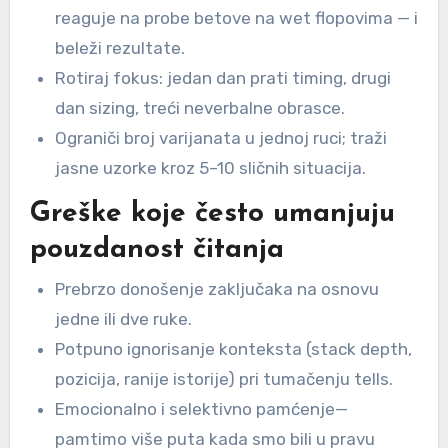
reaguje na probe betove na wet flopovima — i
beleži rezultate.
Rotiraj fokus: jedan dan prati timing, drugi
dan sizing, treći neverbalne obrasce.
Ograniči broj varijanata u jednoj ruci; traži
jasne uzorke kroz 5–10 sličnih situacija.
Greške koje često umanjuju
pouzdanost čitanja
Prebrzo donošenje zaključaka na osnovu
jedne ili dve ruke.
Potpuno ignorisanje konteksta (stack depth,
pozicija, ranije istorije) pri tumačenju tells.
Emocionalno i selektivno pamćenje—
pamtimo više puta kada smo bili u pravu