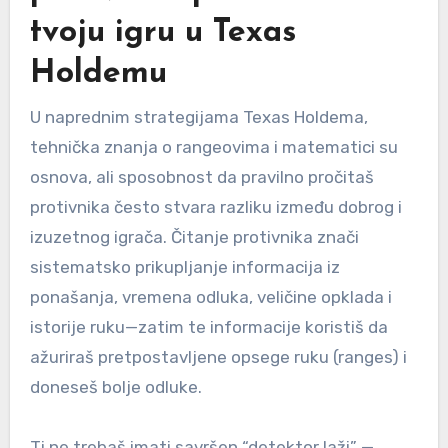
tvoju igru u Texas
Holdemu
U naprednim strategijama Texas Holdema,
tehnička znanja o rangeovima i matematici su
osnova, ali sposobnost da pravilno pročitaš
protivnika često stvara razliku između dobrog i
izuzetnog igrača. Čitanje protivnika znači
sistematsko prikupljanje informacija iz
ponašanja, vremena odluka, veličine opklada i
istorije ruku—zatim te informacije koristiš da
ažuriraš pretpostavljene opsege ruku (ranges) i
doneseš bolje odluke.
Ti ne trebaš imati savršen “detektor laži” —