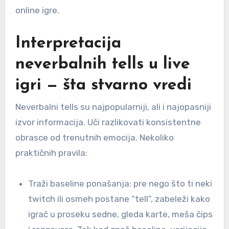
online igre.
Interpretacija
neverbalnih tells u live
igri — šta stvarno vredi
Neverbalni tells su najpopularniji, ali i najopasniji
izvor informacija. Uči razlikovati konsistentne
obrasce od trenutnih emocija. Nekoliko
praktičnih pravila:
Traži baseline ponašanja: pre nego što ti neki
twitch ili osmeh postane “tell”, zabeleži kako
igrač u proseku sedne, gleda karte, meša čips