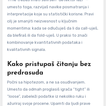
umesto toga, razvijaš navike posmatranja i
interpretacije koje su statistički korisne. Pravi
cilj je smanjiti neizvesnost u ključnim
momentima: kada se odlučuješ da li da call-uješ,
da blefiraš ili da fold-uješ. U praksi to znači
kombinovanje kvantitativnih podataka i
kvalitativnih signala.
Kako pristupaš čitanju bez
predrasuda
Počni sa hipotezom, a ne sa osuđivanjem.
Umesto da odmah proglasiš igrača “tight” ili
“loose”, zabeleži podatke iz nekoliko ruku i
ažuriraj svoje procene. Upamti da ljudi prave