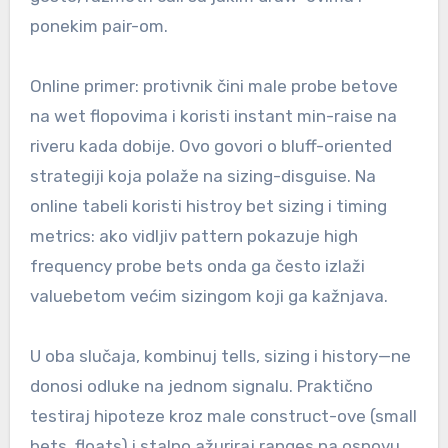
ponekim pair-om.
Online primer: protivnik čini male probe betove
na wet flopovima i koristi instant min-raise na
riveru kada dobije. Ovo govori o bluff-oriented
strategiji koja polaže na sizing-disguise. Na
online tabeli koristi histroy bet sizing i timing
metrics: ako vidljiv pattern pokazuje high
frequency probe bets onda ga često izlaži
valuebetom većim sizingom koji ga kažnjava.
U oba slučaja, kombinuj tells, sizing i history—ne
donosi odluke na jednom signalu. Praktično
testiraj hipoteze kroz male construct-ove (small
bets, floats) i stalno ažuriraj ranges na osnovu