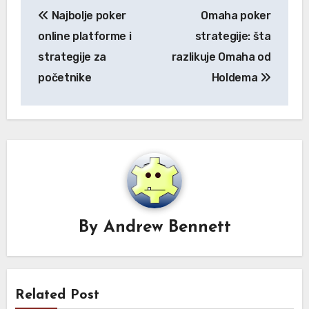
Post
Najbolje poker
Omaha poker
navigation
online platforme i
strategije: šta
strategije za
razlikuje Omaha od
početnike
Holdema
By
Andrew Bennett
Related Post