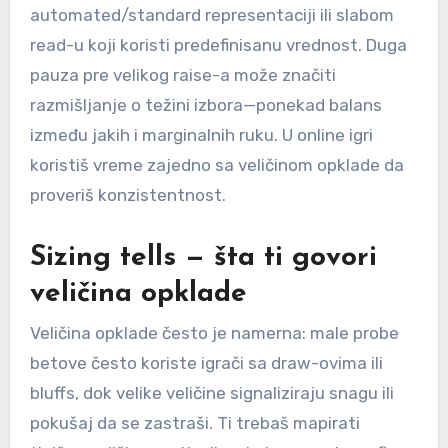
automated/standard representaciji ili slabom
read-u koji koristi predefinisanu vrednost. Duga
pauza pre velikog raise-a može značiti
razmišljanje o težini izbora—ponekad balans
između jakih i marginalnih ruku. U online igri
koristiš vreme zajedno sa veličinom opklade da
proveriš konzistentnost.
Sizing tells — šta ti govori
veličina opklade
Veličina opklade često je namerna: male probe
betove često koriste igrači sa draw-ovima ili
bluffs, dok velike veličine signaliziraju snagu ili
pokušaj da se zastraši. Ti trebaš mapirati