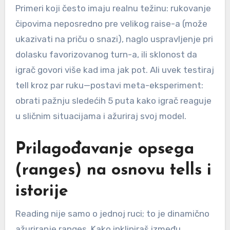
Primeri koji često imaju realnu težinu: rukovanje
čipovima neposredno pre velikog raise-a (može
ukazivati na priču o snazi), naglo uspravljenje pri
dolasku favorizovanog turn-a, ili sklonost da
igrač govori više kad ima jak pot. Ali uvek testiraj
tell kroz par ruku—postavi meta-eksperiment:
obrati pažnju sledećih 5 puta kako igrač reaguje
u sličnim situacijama i ažuriraj svoj model.
Prilagođavanje opsega
(ranges) na osnovu tells i
istorije
Reading nije samo o jednoj ruci; to je dinamično
ažuriranje ranges. Kako inkliniraš između