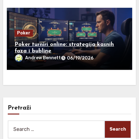
Poker
Poker turniri online: strategija kasnih
faza i bubline
Andrew Bennett
06/19/2026
Pretraži
Search
for: