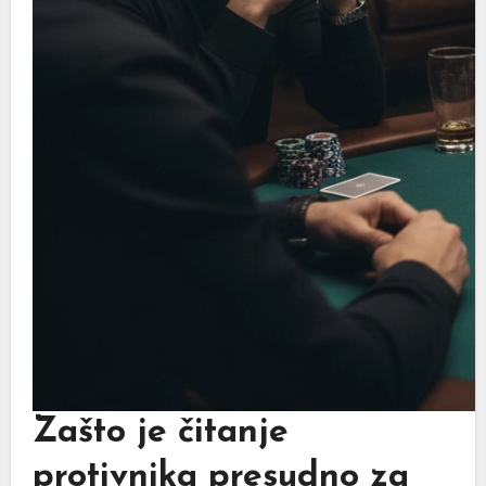
Zašto je čitanje
protivnika presudno za