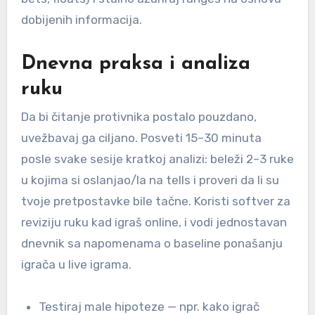
dobijenih informacija.
Dnevna praksa i analiza
ruku
Da bi čitanje protivnika postalo pouzdano,
uvežbavaj ga ciljano. Posveti 15–30 minuta
posle svake sesije kratkoj analizi: beleži 2–3 ruke
u kojima si oslanjao/la na tells i proveri da li su
tvoje pretpostavke bile tačne. Koristi softver za
reviziju ruku kad igraš online, i vodi jednostavan
dnevnik sa napomenama o baseline ponašanju
igrača u live igrama.
Testiraj male hipoteze — npr. kako igrač