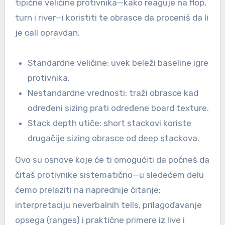
tipične veličine protivnika—kako reaguje na flop,
turn i river—i koristiti te obrasce da proceniš da li
je call opravdan.
Standardne veličine: uvek beleži baseline igre
protivnika.
Nestandardne vrednosti: traži obrasce kad
određeni sizing prati određene board texture.
Stack depth utiče: short stackovi koriste
drugačije sizing obrasce od deep stackova.
Ovo su osnove koje će ti omogućiti da počneš da
čitaš protivnike sistematično—u sledećem delu
ćemo prelaziti na naprednije čitanje:
interpretaciju neverbalnih tells, prilagođavanje
opsega (ranges) i praktične primere iz live i