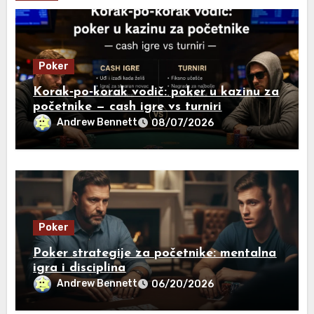
Poker
Korak‑po‑korak vodič: poker u kazinu za
početnike — cash igre vs turniri
Andrew Bennett
08/07/2026
Poker
Poker strategije za početnike: mentalna
igra i disciplina
Andrew Bennett
06/20/2026