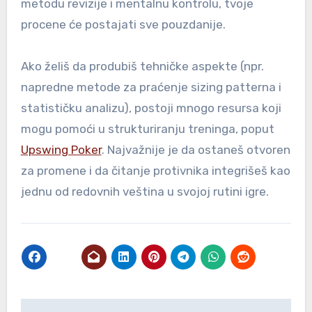
metodu revizije i mentalnu kontrolu, tvoje
procene će postajati sve pouzdanije.
Ako želiš da produbiš tehničke aspekte (npr.
napredne metode za praćenje sizing patterna i
statističku analizu), postoji mnogo resursa koji
mogu pomoći u strukturiranju treninga, poput
Upswing Poker
. Najvažnije je da ostaneš otvoren
za promene i da čitanje protivnika integrišeš kao
jednu od redovnih veština u svojoj rutini igre.