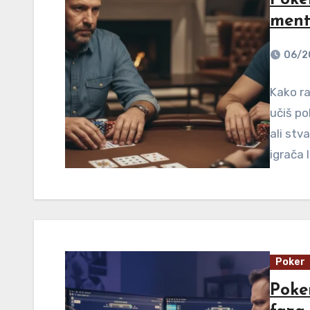
Poker
menta
06/2
Kako ra
učiš po
ali stv
igrača 
Poker
Poker