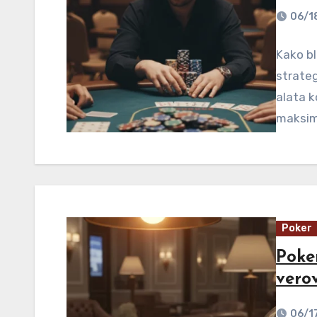
06/1
Kako bl
strateg
alata k
maksima
Poker
Poker
vero
06/1