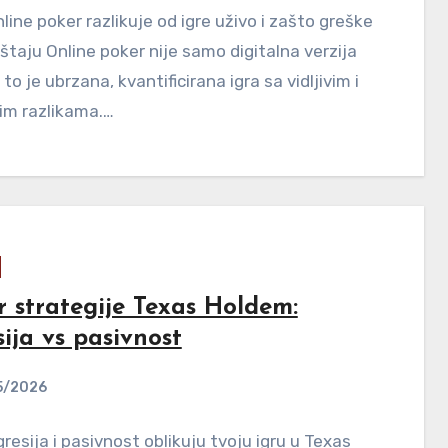
line poker razlikuje od igre uživo i zašto greške
štaju Online poker nije samo digitalna verzija
 to je ubrzana, kvantificirana igra sa vidljivim i
im razlikama.…
r strategije Texas Holdem:
ija vs pasivnost
5/2026
resija i pasivnost oblikuju tvoju igru u Texas