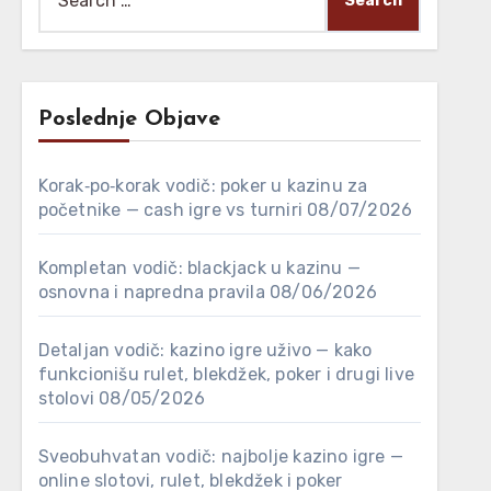
for:
Poslednje Objave
Korak‑po‑korak vodič: poker u kazinu za
početnike — cash igre vs turniri
08/07/2026
Kompletan vodič: blackjack u kazinu —
osnovna i napredna pravila
08/06/2026
Detaljan vodič: kazino igre uživo — kako
funkcionišu rulet, blekdžek, poker i drugi live
stolovi
08/05/2026
Sveobuhvatan vodič: najbolje kazino igre —
online slotovi, rulet, blekdžek i poker