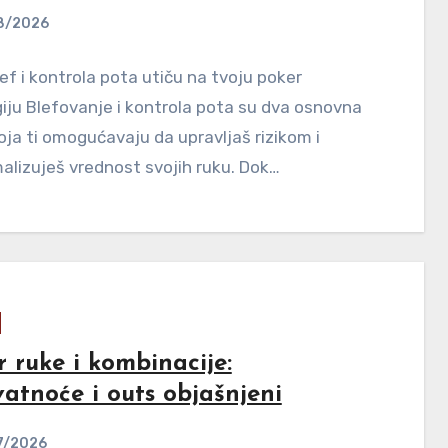
8/2026
ef i kontrola pota utiču na tvoju poker
iju Blefovanje i kontrola pota su dva osnovna
oja ti omogućavaju da upravljaš rizikom i
lizuješ vrednost svojih ruku. Dok…
 ruke i kombinacije:
vatnoće i outs objašnjeni
7/2026