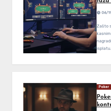
faza 
06/1
Zašto s
kasnim 
nagradn
isplatu
Poker
Poker
kont