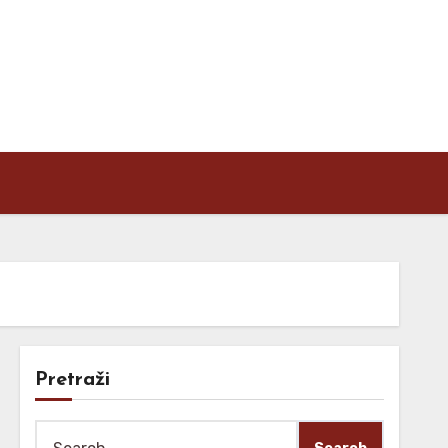
Pretraži
Search