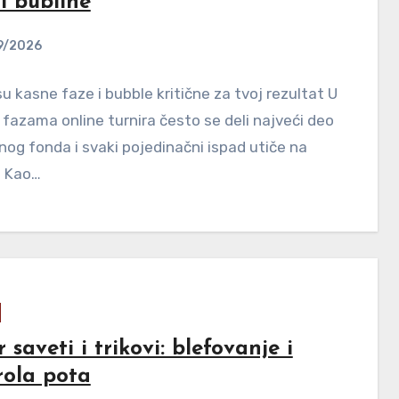
i bubline
9/2026
u kasne faze i bubble kritične za tvoj rezultat U
fazama online turnira često se deli najveći deo
og fonda i svaki pojedinačni ispad utiče na
. Kao…
 saveti i trikovi: blefovanje i
rola pota