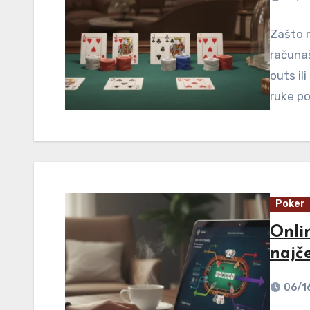
Zašto m
računaš
outs il
rukе po
Poker
Onlin
najč
06/1