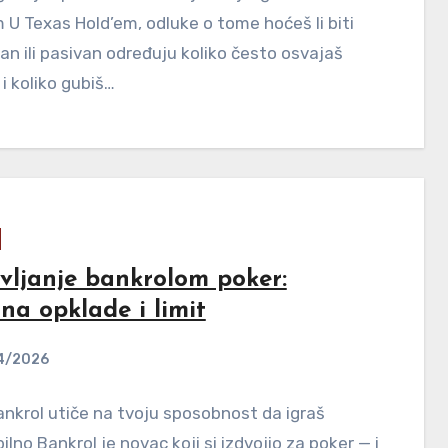
 U Texas Hold’em, odluke o tome hoćeš li biti
an ili pasivan određuju koliko često osvajaš
i koliko gubiš…
vljanje bankrolom poker:
ina opklade i limit
4/2026
nkrol utiče na tvoju sposobnost da igraš
bilno Bankrol je novac koji si izdvojio za poker — i