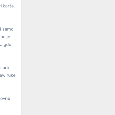
i karte.
iš samo
pcije.
 J gde
 biti
draw ruke
novne