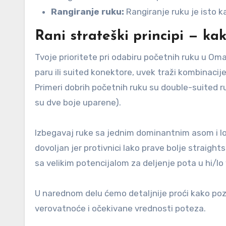
Rangiranje ruku:
Rangiranje ruku je isto ka
Rani strateški principi — ka
Tvoje prioritete pri odabiru početnih ruku u Oma
paru ili suited konektore, uvek traži kombinacije 
Primeri dobrih početnih ruku su double-suited r
su dve boje uparene).
Izbegavaj ruke sa jednim dominantnim asom i lo
dovoljan jer protivnici lako prave bolje straights
sa velikim potencijalom za deljenje pota u hi/lo 
U narednom delu ćemo detaljnije proći kako poz
verovatnoće i očekivane vrednosti poteza.