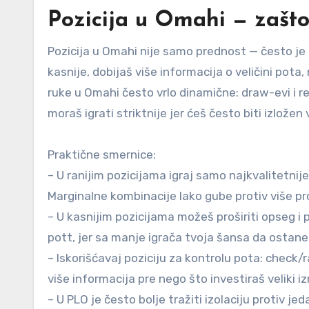
Pozicija u Omahi — zašto
Pozicija u Omahi nije samo prednost — često je r
kasnije, dobijaš više informacija o veličini pota
ruke u Omahi često vrlo dinamične: draw-evi i red
moraš igrati striktnije jer ćeš često biti izlož
Praktične smernice:
– U ranijim pozicijama igraj samo najkvalitetnij
Marginalne kombinacije lako gube protiv više pr
– U kasnijim pozicijama možeš proširiti opseg i 
pott, jer sa manje igrača tvoja šansa da ostaneš
– Iskorišćavaj poziciju za kontrolu pota: check/ra
više informacija pre nego što investiraš veliki iz
– U PLO je često bolje tražiti izolaciju protiv je