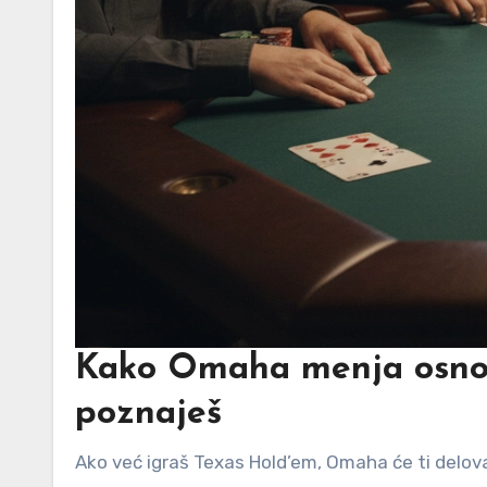
Kako Omaha menja osnov
poznaješ
Ako već igraš Texas Hold’em, Omaha će ti delovati poznato na prvi pogled — ista zajednička karta na stolu, isti