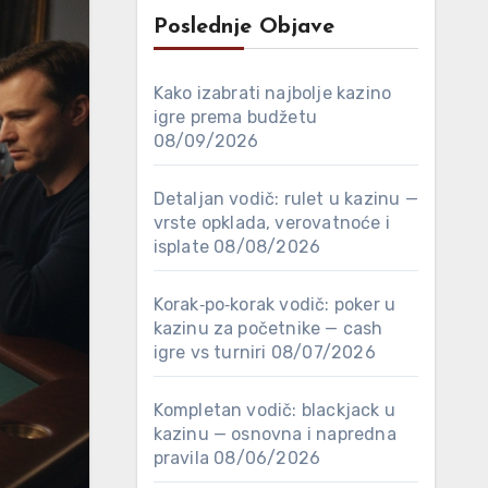
Poslednje Objave
Kako izabrati najbolje kazino
igre prema budžetu
08/09/2026
Detaljan vodič: rulet u kazinu —
vrste opklada, verovatnoće i
isplate
08/08/2026
Korak‑po‑korak vodič: poker u
kazinu za početnike — cash
igre vs turniri
08/07/2026
Kompletan vodič: blackjack u
kazinu — osnovna i napredna
pravila
08/06/2026