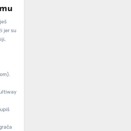
emu
ješ
i jer su
ji,
lom).
multiway
kupiš
igrača