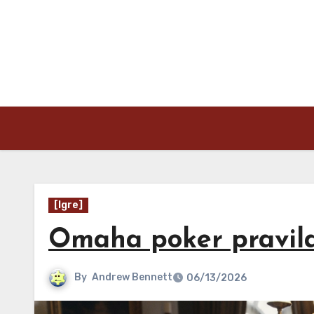
Skip
to
content
[Igre]
Omaha poker pravila: 
By
Andrew Bennett
06/13/2026