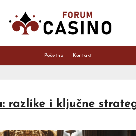
Početna
Kontakt
razlike i ključne strateg