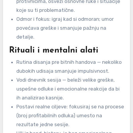
protivnicima, osveži osnovne ruke i situacije
koje su ti problematične.
Odmor i fokus: igraj kad si odmoran; umor
povećava greške i smanjuje pažnju na
detalje.
Rituali i mentalni alati
Rutina disanja pre bitnih handova — nekoliko
dubokih udisaja smanjuje impulsivnost.
Vodi dnevnik sesija — beleži velike greške,
uspešne odluke i emocionalne reakcije da bi
ih analizirao kasnije.
Postavi realne ciljeve: fokusiraj se na procese
(broj profitabilnih odluka) umesto na
rezultate jedne sesije.