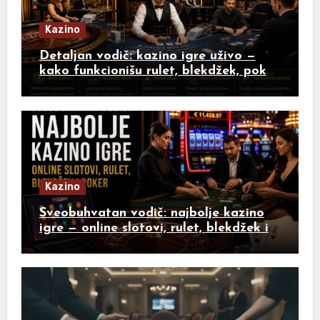
Kazino
Detaljan vodič: kazino igre uživo —
kako funkcionišu rulet, blekdžek, poker
i drugi live stolovi
Kazino
Sveobuhvatan vodič: najbolje kazino
igre — online slotovi, rulet, blekdžek i
poker