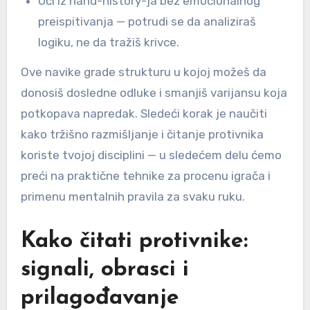
Uči iz hand-history-ja bez emocionalnog
preispitivanja — potrudi se da analiziraš
logiku, ne da tražiš krivce.
Ove navike grade strukturu u kojoj možeš da
donosiš dosledne odluke i smanjiš varijansu koja
potkopava napredak. Sledeći korak je naučiti
kako tržišno razmišljanje i čitanje protivnika
koriste tvojoj disciplini — u sledećem delu ćemo
preći na praktične tehnike za procenu igrača i
primenu mentalnih pravila za svaku ruku.
Kako čitati protivnike:
signali, obrasci i
prilagođavanje