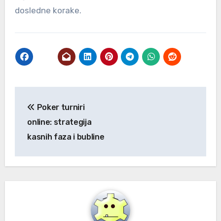
dosledne korake.
Post
Poker turniri
navigation
online: strategija
kasnih faza i bubline