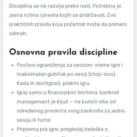
Disciplina se ne razvija preko noći. Potrebna je
jasna rutina i pravila kojih se pridržavaš. Evo
praktičnih pravila koja početnik može da primeni
odmah:
Osnovna pravila discipline
Postavi ograničenja za session: vreme igre i
maksimalan gubitak po sesiji (stop-loss).
Kada ih dostigneš, prekini igru.
Igraj samo u finansijskim limitima: bankroll
management je ključ — ne koristi više od
određenog procenta svog bankrolla za jednu
sesiju ili turnir.
Priprema pre igre: pregledaj beleške o