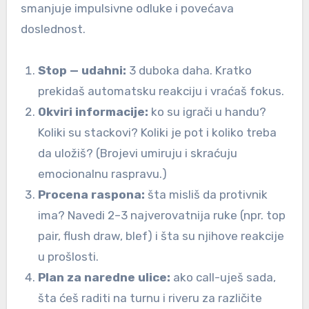
smanjuje impulsivne odluke i povećava
doslednost.
Stop — udahni:
3 duboka daha. Kratko
prekidaš automatsku reakciju i vraćaš fokus.
Okviri informacije:
ko su igrači u handu?
Koliki su stackovi? Koliki je pot i koliko treba
da uložiš? (Brojevi umiruju i skraćuju
emocionalnu raspravu.)
Procena raspona:
šta misliš da protivnik
ima? Navedi 2–3 najverovatnija ruke (npr. top
pair, flush draw, blef) i šta su njihove reakcije
u prošlosti.
Plan za naredne ulice:
ako call-uješ sada,
šta ćeš raditi na turnu i riveru za različite