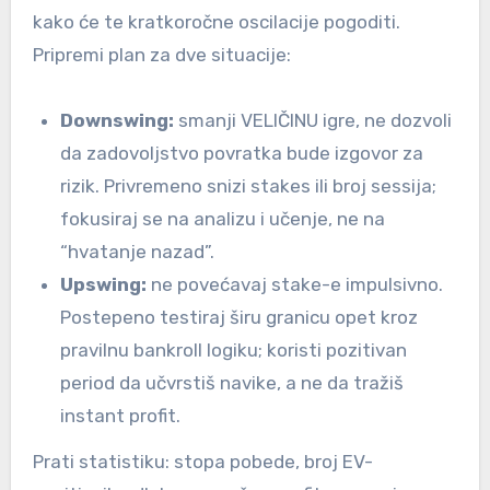
kako će te kratkoročne oscilacije pogoditi.
Pripremi plan za dve situacije:
Downswing:
smanji VELIČINU igre, ne dozvoli
da zadovoljstvo povratka bude izgovor za
rizik. Privremeno snizi stakes ili broj sessija;
fokusiraj se na analizu i učenje, ne na
“hvatanje nazad”.
Upswing:
ne povećavaj stake-e impulsivno.
Postepeno testiraj širu granicu opet kroz
pravilnu bankroll logiku; koristi pozitivan
period da učvrstiš navike, a ne da tražiš
instant profit.
Prati statistiku: stopa pobede, broj EV-