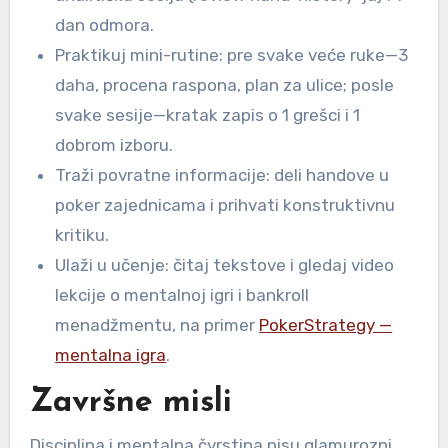
dan odmora.
Praktikuj mini-rutine: pre svake veće ruke—3
daha, procena raspona, plan za ulice; posle
svake sesije—kratak zapis o 1 grešci i 1
dobrom izboru.
Traži povratne informacije: deli handove u
poker zajednicama i prihvati konstruktivnu
kritiku.
Ulaži u učenje: čitaj tekstove i gledaj video
lekcije o mentalnoj igri i bankroll
menadžmentu, na primer
PokerStrategy —
mentalna igra
.
Završne misli
Disciplina i mentalna čvrstina nisu glamurozni