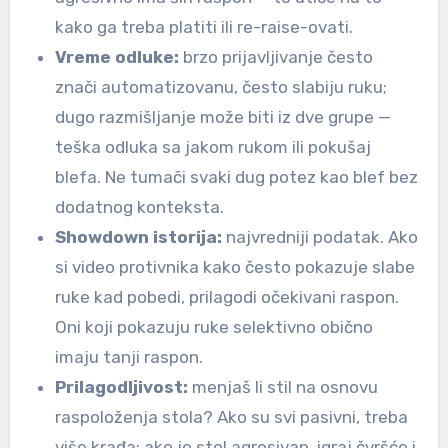
kako ga treba platiti ili re-raise-ovati.
Vreme odluke:
brzo prijavljivanje često
znači automatizovanu, često slabiju ruku;
dugo razmišljanje može biti iz dve grupe —
teška odluka sa jakom rukom ili pokušaj
blefa. Ne tumači svaki dug potez kao blef bez
dodatnog konteksta.
Showdown istorija:
najvredniji podatak. Ako
si video protivnika kako često pokazuje slabe
ruke kad pobedi, prilagodi očekivani raspon.
Oni koji pokazuju ruke selektivno obično
imaju tanji raspon.
Prilagodljivost:
menjaš li stil na osnovu
raspoloženja stola? Ako su svi pasivni, treba
više krađa; ako je stol agresivan, igraj čvršće i