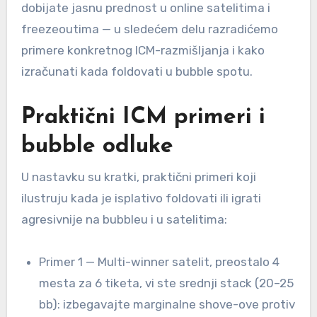
dobijate jasnu prednost u online satelitima i
freezeoutima — u sledećem delu razradićemo
primere konkretnog ICM-razmišljanja i kako
izračunati kada foldovati u bubble spotu.
Praktični ICM primeri i
bubble odluke
U nastavku su kratki, praktični primeri koji
ilustruju kada je isplativo foldovati ili igrati
agresivnije na bubbleu i u satelitima:
Primer 1 — Multi-winner satelit, preostalo 4
mesta za 6 tiketa, vi ste srednji stack (20–25
bb): izbegavajte marginalne shove-ove protiv