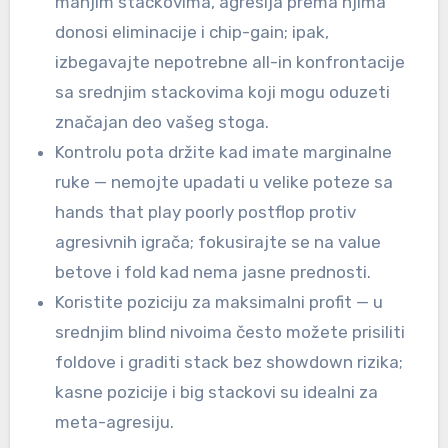
manjim stackovima, agresija prema njima
donosi eliminacije i chip-gain; ipak,
izbegavajte nepotrebne all-in konfrontacije
sa srednjim stackovima koji mogu oduzeti
značajan deo vašeg stoga.
Kontrolu pota držite kad imate marginalne
ruke — nemojte upadati u velike poteze sa
hands that play poorly postflop protiv
agresivnih igrača; fokusirajte se na value
betove i fold kad nema jasne prednosti.
Koristite poziciju za maksimalni profit — u
srednjim blind nivoima često možete prisiliti
foldove i graditi stack bez showdown rizika;
kasne pozicije i big stackovi su idealni za
meta-agresiju.