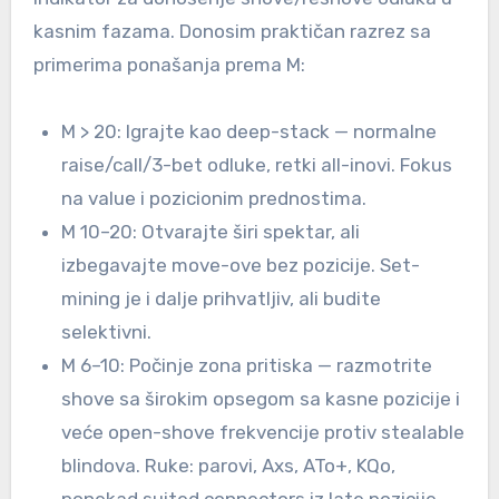
kasnim fazama. Donosim praktičan razrez sa
primerima ponašanja prema M:
M > 20: Igrajte kao deep-stack — normalne
raise/call/3-bet odluke, retki all-inovi. Fokus
na value i pozicionim prednostima.
M 10–20: Otvarajte širi spektar, ali
izbegavajte move-ove bez pozicije. Set-
mining je i dalje prihvatljiv, ali budite
selektivni.
M 6–10: Počinje zona pritiska — razmotrite
shove sa širokim opsegom sa kasne pozicije i
veće open-shove frekvencije protiv stealable
blindova. Ruke: parovi, Axs, ATo+, KQo,