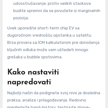
udvostručavanje; protiv velikih stackova
budite spremni da se povučete iz marginalnih
pozicija.
Uvek uporedite short-term chip EV sa
dugoročnom vrednošću opstanka u satelitu.
Brza provera sa ICM kalkulatorom pre donošenja
ključnih odluka može vam uštedeti mnogo
grešaka u bubble spotovima.
Kako nastaviti
napredovati
Najbolji način da podignete svoj nivo je dosledna
praksa, analiza i prilagođavanje. Redovno
pregledajte hand-history, testirajte shove-