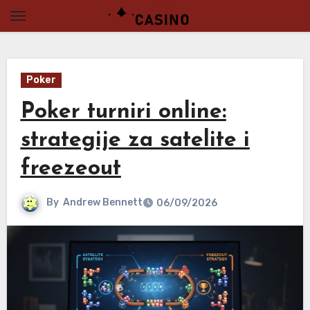
Skip
to
content
Poker
Poker turniri online:
strategije za satelite i
freezeout
By
Andrew Bennett
06/09/2026