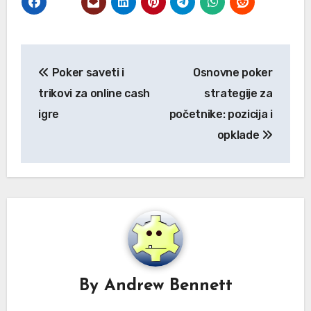
Post
Poker saveti i
Osnovne poker
navigation
trikovi za online cash
strategije za
igre
početnike: pozicija i
opklade
By
Andrew Bennett