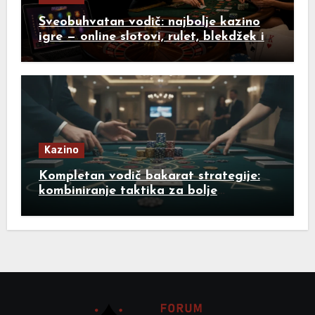
Sveobuhvatan vodič: najbolje kazino
igre — online slotovi, rulet, blekdžek i
poker
Kazino
Kompletan vodič bakarat strategije:
kombiniranje taktika za bolje
rezultate