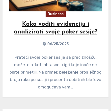
Business
Kako voditi evidenciju i
analizirati svoje poker sesije?
06/25/2025
Prateći svoje poker sesije sa preciznošću,
možete otkriti obrasce u igri koje inače ne
biste primetili. Na primer, beleženje prosječnog
broja ruku po sesiji i procenta dobitnih blefova
omogućava vam…