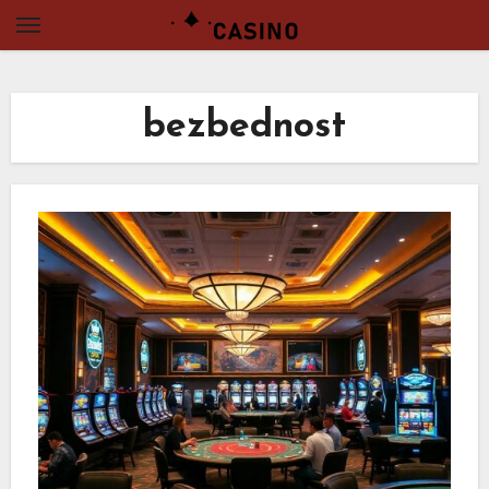
Skip
to
content
bezbednost