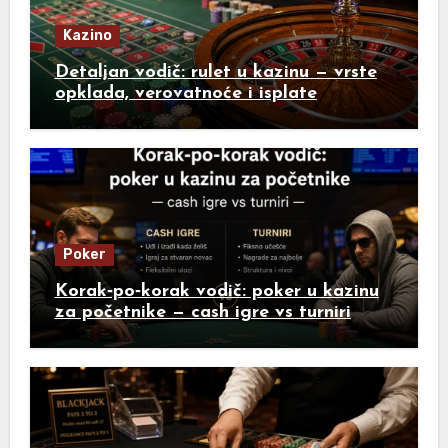
Kazino
Detaljan vodič: rulet u kazinu — vrste
opklada, verovatnoće i isplate
Poker
Korak‑po‑korak vodič: poker u kazinu
za početnike — cash igre vs turniri