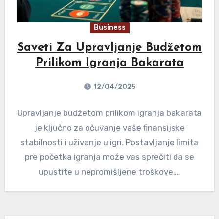
Business
Saveti Za Upravljanje Budžetom
Prilikom Igranja Bakarata
12/04/2025
Upravljanje budžetom prilikom igranja bakarata
je ključno za očuvanje vaše finansijske
stabilnosti i uživanje u igri. Postavljanje limita
pre početka igranja može vas sprečiti da se
upustite u nepromišljene troškove.…