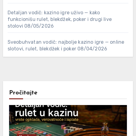
Detaljan vodič: kazino igre uživo — kako
funkcionišu rulet, blekdžek, poker i drugi live
stolovi
08/05/2026
Sveobuhvatan vodič: najbolje kazino igre — online
slotovi, rulet, blekdžek i poker
08/04/2026
Pročitajte