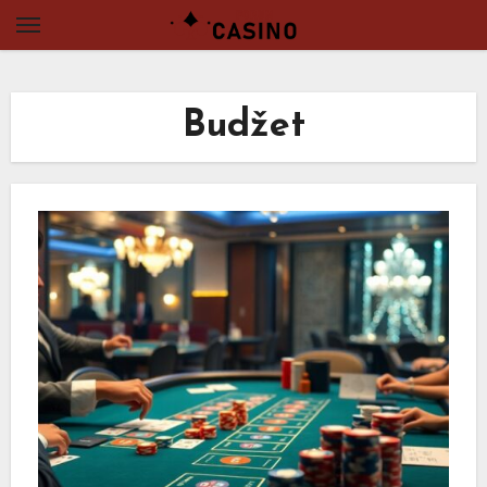
Skip
to
content
Budžet