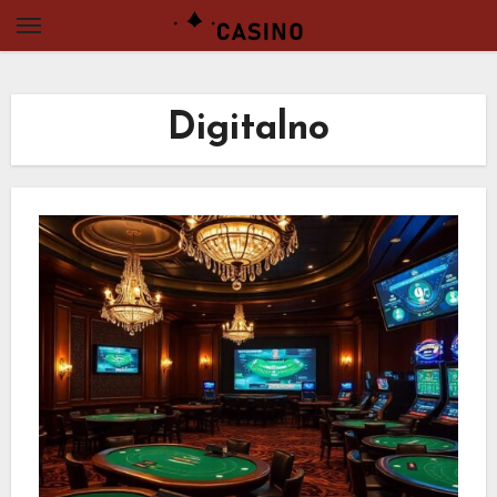
Skip
to
content
Digitalno