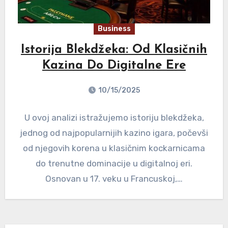
Business
Istorija Blekdžeka: Od Klasičnih
Kazina Do Digitalne Ere
10/15/2025
U ovoj analizi istražujemo istoriju blekdžeka,
jednog od najpopularnijih kazino igara, počevši
od njegovih korena u klasičnim kockarnicama
do trenutne dominacije u digitalnoj eri.
Osnovan u 17. veku u Francuskoj,…