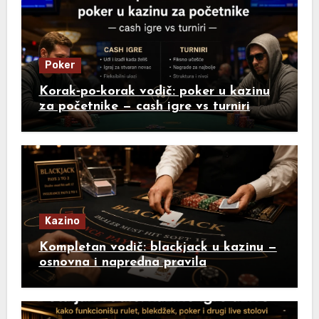
Poker
Korak‑po‑korak vodič: poker u kazinu
za početnike — cash igre vs turniri
Kazino
Kompletan vodič: blackjack u kazinu —
osnovna i napredna pravila