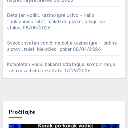
napredna pravila
08/06/2026
Detaljan vodič: kazino igre uživo — kako
funkcionišu rulet, blekdžek, poker i drugi live
stolovi
08/05/2026
Sveobuhvatan vodič: najbolje kazino igre — online
slotovi, rulet, blekdžek i poker
08/04/2026
Kompletan vodič bakarat strategije: kombiniranje
taktika za bolje rezultate
07/29/2026
Pročitajte