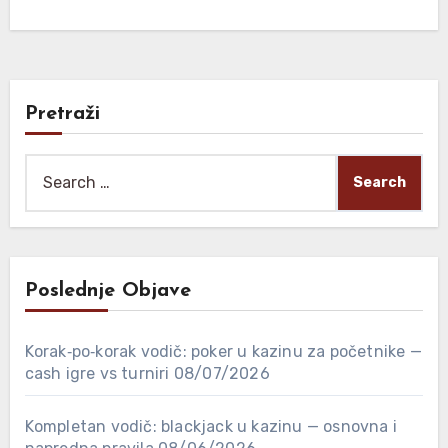
Pretraži
Search
for:
Poslednje Objave
Korak‑po‑korak vodič: poker u kazinu za početnike —
cash igre vs turniri
08/07/2026
Kompletan vodič: blackjack u kazinu — osnovna i