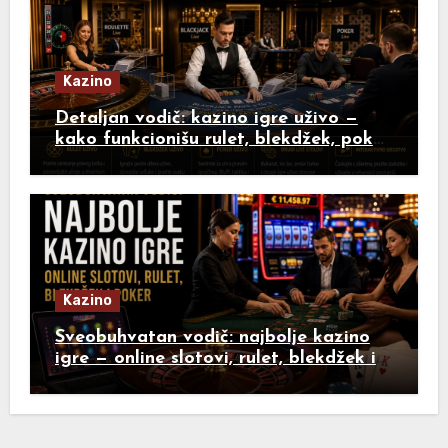
Kazino
Detaljan vodič: kazino igre uživo —
kako funkcionišu rulet, blekdžek, poker
i drugi live stolovi
Kazino
Sveobuhvatan vodič: najbolje kazino
igre — online slotovi, rulet, blekdžek i
poker