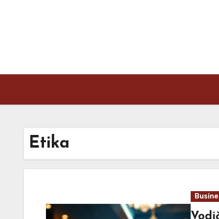
Skip
to
content
Etika
Busine
Vodi