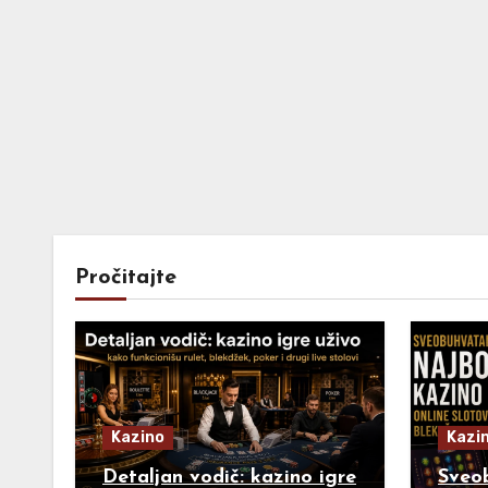
Pročitajte
Kazino
Kazi
Detaljan vodič: kazino igre
Sveo