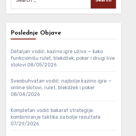
for:
Poslednje Objave
Detaljan vodič: kazino igre uživo — kako
funkcionišu rulet, blekdžek, poker i drugi live
stolovi
08/05/2026
Sveobuhvatan vodič: najbolje kazino igre —
online slotovi, rulet, blekdžek i poker
08/04/2026
Kompletan vodič bakarat strategije:
kombiniranje taktika za bolje rezultate
07/29/2026