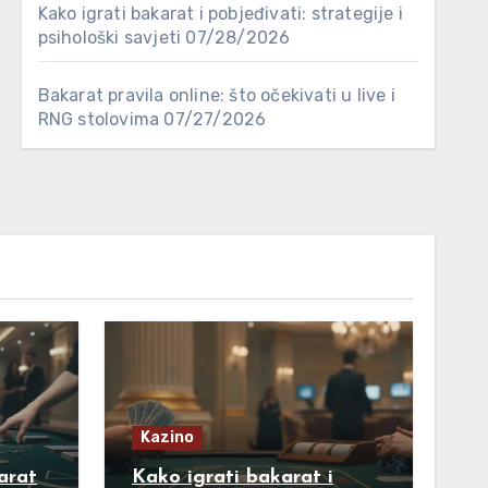
Kako igrati bakarat i pobjeđivati: strategije i
psihološki savjeti
07/28/2026
Bakarat pravila online: što očekivati u live i
RNG stolovima
07/27/2026
Kazino
arat
Kako igrati bakarat i