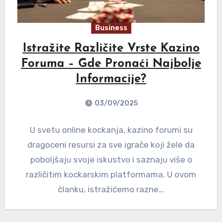
Business
Istražite Različite Vrste Kazino
Foruma – Gde Pronaći Najbolje
Informacije?
03/09/2025
U svetu online kockanja, kazino forumi su
dragoceni resursi za sve igrače koji žele da
poboljšaju svoje iskustvo i saznaju više o
različitim kockarskim platformama. U ovom
članku, istražićemo razne…