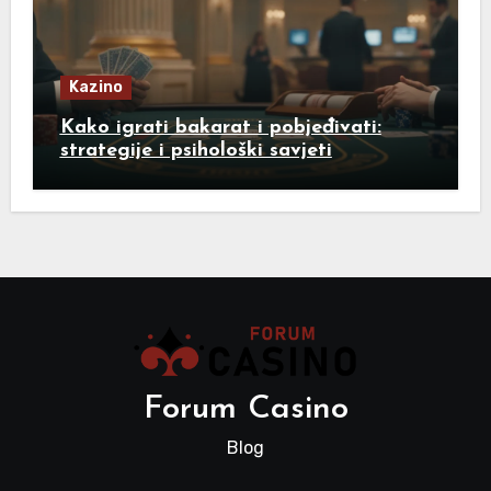
Kazino
Kako igrati bakarat i pobjeđivati:
strategije i psihološki savjeti
Forum Casino
Blog