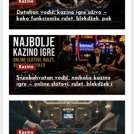
Kazino
Detaljan vodič: kazino igre uživo —
kako funkcionišu rulet, blekdžek, poker
i drugi live stolovi
Kazino
Sveobuhvatan vodič: najbolje kazino
igre — online slotovi, rulet, blekdžek i
poker
Kazino