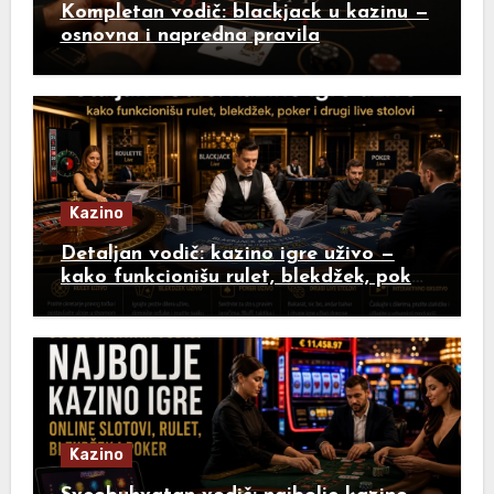
Kompletan vodič: blackjack u kazinu —
osnovna i napredna pravila
Kazino
Detaljan vodič: kazino igre uživo —
kako funkcionišu rulet, blekdžek, poker
i drugi live stolovi
Kazino