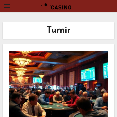
Skip
to
content
Turnir