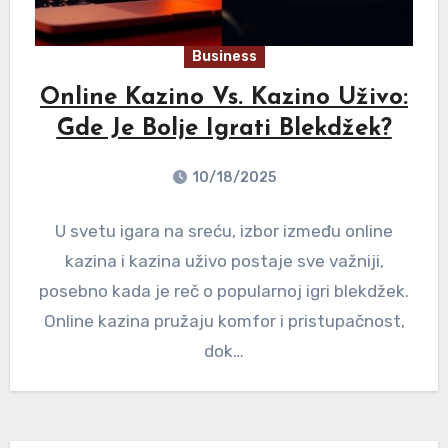
Business
Online Kazino Vs. Kazino Uživo:
Gde Je Bolje Igrati Blekdžek?
10/18/2025
U svetu igara na sreću, izbor između online
kazina i kazina uživo postaje sve važniji,
posebno kada je reč o popularnoj igri blekdžek.
Online kazina pružaju komfor i pristupačnost,
dok…