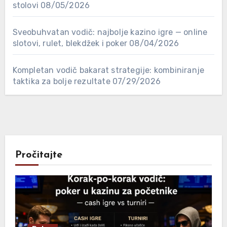
stolovi
08/05/2026
Sveobuhvatan vodič: najbolje kazino igre — online
slotovi, rulet, blekdžek i poker
08/04/2026
Kompletan vodič bakarat strategije: kombiniranje
taktika za bolje rezultate
07/29/2026
Pročitajte