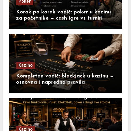
Poker
Korak‑po‑korak vodič: poker u kazinu
za početnike — cash igre vs turniri
Kazino
Kompletan vodič: blackjack u kazinu —
osnovna i napredna pravila
Kazino