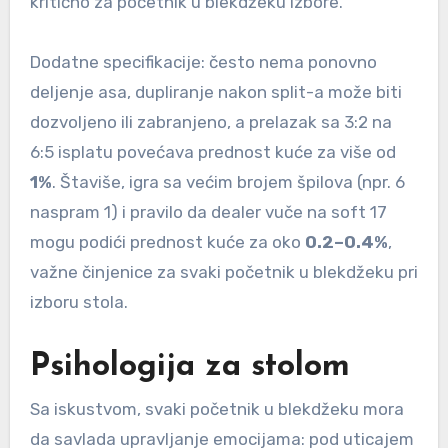
kritično za početnik u blekdžeku izbore.
Dodatne specifikacije: često nema ponovno
deljenje asa, dupliranje nakon split-a može biti
dozvoljeno ili zabranjeno, a prelazak sa 3:2 na
6:5 isplatu povećava prednost kuće za više od
1%
. Štaviše, igra sa većim brojem špilova (npr. 6
naspram 1) i pravilo da dealer vuče na soft 17
mogu podići prednost kuće za oko
0.2–0.4%
,
važne činjenice za svaki početnik u blekdžeku pri
izboru stola.
Psihologija za stolom
Sa iskustvom, svaki početnik u blekdžeku mora
da savlada upravljanje emocijama: pod uticajem