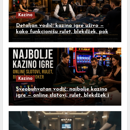
Kazino
Detaljan vodič: kazino igre uživo —
kako funkcionišu rulet, blekdžek, poker
i drugi live stolovi
Kazino
Sveobuhvatan vodič: najbolje kazino
igre — online slotovi, rulet, blekdžek i
poker