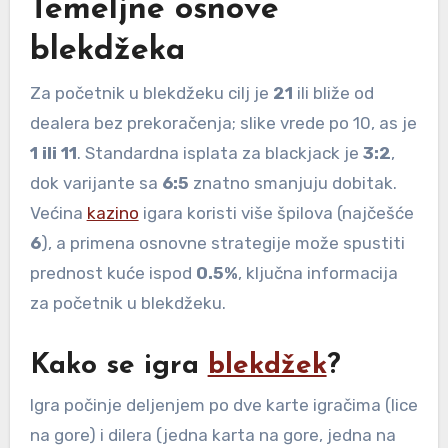
Temeljne osnove
blekdžeka
Za početnik u blekdžeku cilj je
21
ili bliže od
dealera bez prekoračenja; slike vrede po 10, as je
1 ili 11
. Standardna isplata za blackjack je
3:2
,
dok varijante sa
6:5
znatno smanjuju dobitak.
Većina
kazino
igara koristi više špilova (najčešće
6
), a primena osnovne strategije može spustiti
prednost kuće ispod
0.5%
, ključna informacija
za početnik u blekdžeku.
Kako se igra
blekdžek
?
Igra počinje deljenjem po dve karte igračima (lice
na gore) i dilera (jedna karta na gore, jedna na