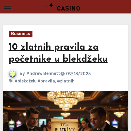
Skip
to
content
Business
10 zlatnih pravila za
početnike u blekdžeku
By
Andrew Bennett
09/13/2025
#blekdžek
,
#pravila
,
#zlatnih