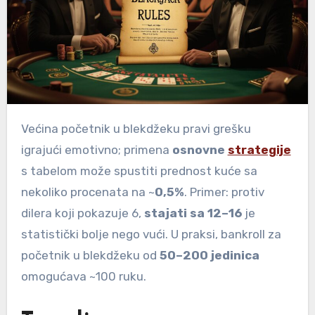
Većina početnik u blekdžeku pravi grešku
igrajući emotivno; primena
osnovne
strategije
s tabelom može spustiti prednost kuće sa
nekoliko procenata na ~
0,5%
. Primer: protiv
dilera koji pokazuje 6,
stajati sa 12–16
je
statistički bolje nego vući. U praksi, bankroll za
početnik u blekdžeku od
50–200 jedinica
omogućava ~100 ruku.