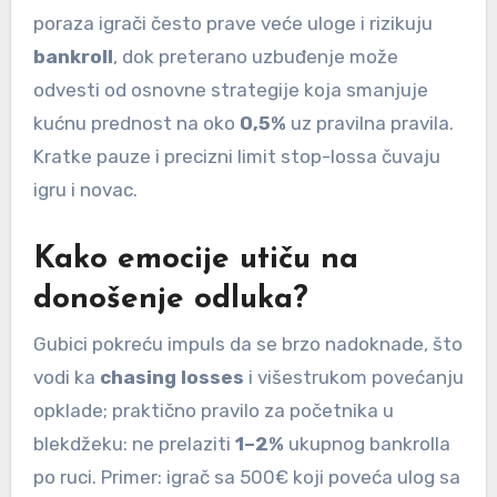
poraza igrači često prave veće uloge i rizikuju
bankroll
, dok preterano uzbuđenje može
odvesti od osnovne strategije koja smanjuje
kućnu prednost na oko
0,5%
uz pravilna pravila.
Kratke pauze i precizni limit stop-lossa čuvaju
igru i novac.
Kako emocije utiču na
donošenje odluka?
Gubici pokreću impuls da se brzo nadoknade, što
vodi ka
chasing losses
i višestrukom povećanju
opklade; praktično pravilo za početnika u
blekdžeku: ne prelaziti
1–2%
ukupnog bankrolla
po ruci. Primer: igrač sa 500€ koji poveća ulog sa