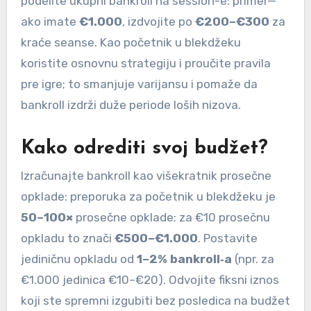
podelite ukupni bankroll na session-e: primer—
ako imate
€1.000
, izdvojite po
€200–€300
za
kraće seanse. Kao početnik u blekdžeku
koristite osnovnu strategiju i proučite pravila
pre igre; to smanjuje varijansu i pomaže da
bankroll izdrži duže periode loših nizova.
Kako odrediti svoj budžet?
Izračunajte bankroll kao višekratnik prosečne
opklade: preporuka za početnik u blekdžeku je
50–100×
prosečne opklade; za €10 prosečnu
opkladu to znači
€500–€1.000
. Postavite
jediničnu opkladu od
1–2% bankroll‑a
(npr. za
€1.000 jedinica €10–€20). Odvojite fiksni iznos
koji ste spremni izgubiti bez posledica na budžet