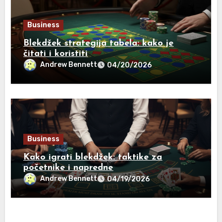
Business
Blekdžek strategija tabela: kako je
čitati i koristiti
Andrew Bennett
04/20/2026
Business
Kako igrati blekdžek: taktike za
početnike i napredne
Andrew Bennett
04/19/2026