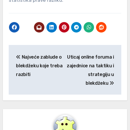
statistika prave razliku.
Post
Najveće zablude o
Uticaj online foruma i
navigation
blekdžeku koje treba
zajednice na taktiku i
razbiti
strategiju u
blekdžeku