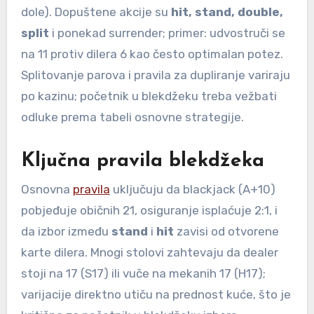
dole). Dopuštene akcije su
hit, stand, double,
split
i ponekad surrender; primer: udvostruči se
na 11 protiv dilera 6 kao često optimalan potez.
Splitovanje parova i pravila za dupliranje variraju
po kazinu; početnik u blekdžeku treba vežbati
odluke prema tabeli osnovne strategije.
Ključna pravila blekdžeka
Osnovna
pravila
uključuju da blackjack (A+10)
pobjeđuje običnih 21, osiguranje isplaćuje 2:1, i
da izbor između
stand
i
hit
zavisi od otvorene
karte dilera. Mnogi stolovi zahtevaju da dealer
stoji na 17 (S17) ili vuče na mekanih 17 (H17);
varijacije direktno utiču na prednost kuće, što je