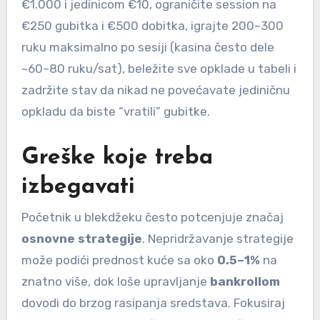
€1.000 i jedinicom €10, ograničite session na
€250 gubitka i €500 dobitka, igrajte 200–300
ruku maksimalno po sesiji (kasina često dele
~60–80 ruku/sat), beležite sve opklade u tabeli i
zadržite stav da nikad ne povećavate jediničnu
opkladu da biste “vratili” gubitke.
Greške koje treba
izbegavati
Početnik u blekdžeku često potcenjuje značaj
osnovne strategije
. Nepridržavanje strategije
može podići prednost kuće sa oko
0.5–1%
na
znatno više, dok loše upravljanje
bankrollom
dovodi do brzog rasipanja sredstava. Fokusiraj