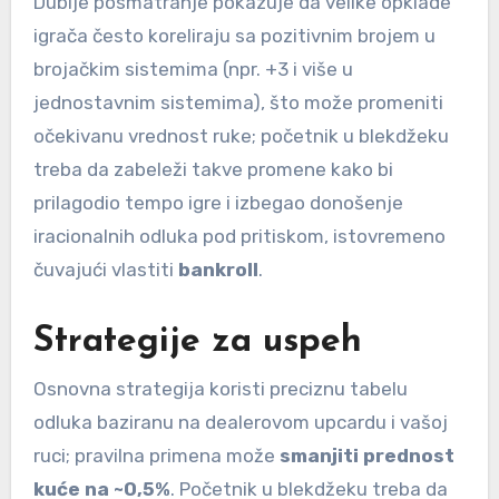
Dublje posmatranje pokazuje da velike opklade
igrača često koreliraju sa pozitivnim brojem u
brojačkim sistemima (npr. +3 i više u
jednostavnim sistemima), što može promeniti
očekivanu vrednost ruke; početnik u blekdžeku
treba da zabeleži takve promene kako bi
prilagodio tempo igre i izbegao donošenje
iracionalnih odluka pod pritiskom, istovremeno
čuvajući vlastiti
bankroll
.
Strategije za uspeh
Osnovna strategija koristi preciznu tabelu
odluka baziranu na dealerovom upcardu i vašoj
ruci; pravilna primena može
smanjiti prednost
kuće na ~0,5%
. Početnik u blekdžeku treba da