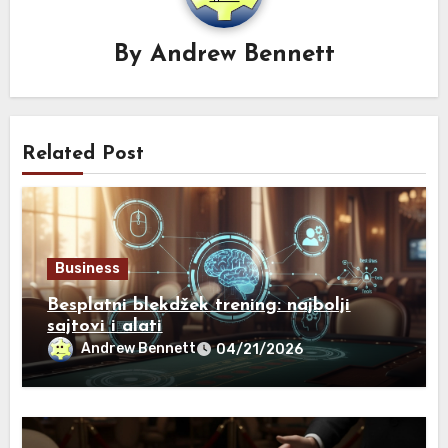
By
Andrew Bennett
Related Post
Business
Besplatni blekdžek trening: najbolji
sajtovi i alati
Andrew Bennett
04/21/2026