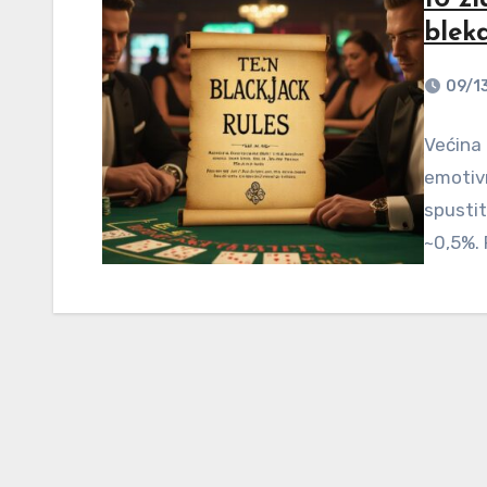
10 zl
blek
09/1
Većina 
emotiv
spustit
~0,5%. 