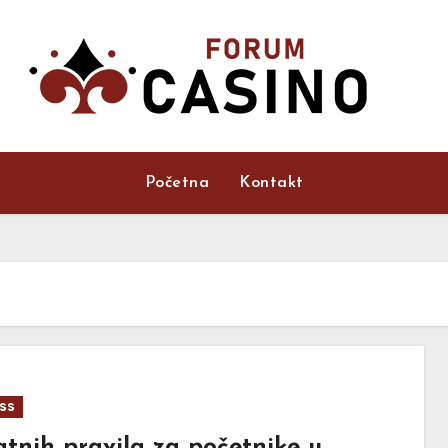
Početna
Kontakt
ss