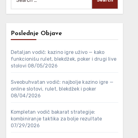
for:
Poslednje Objave
Detaljan vodič: kazino igre uživo — kako
funkcionišu rulet, blekdžek, poker i drugi live
stolovi
08/05/2026
Sveobuhvatan vodič: najbolje kazino igre —
online slotovi, rulet, blekdžek i poker
08/04/2026
Kompletan vodič bakarat strategije:
kombiniranje taktika za bolje rezultate
07/29/2026