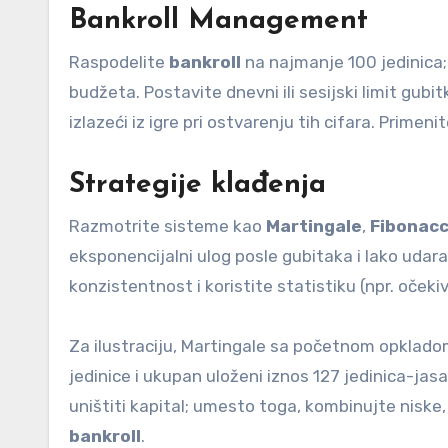
Bankroll Management
Raspodelite
bankroll
na najmanje 100 jedinica;
budžeta. Postavite dnevni ili sesijski limit gubi
izlazeći iz igre pri ostvarenju tih cifara. Primen
Strategije klađenja
Razmotrite sisteme kao
Martingale
,
Fibonacc
eksponencijalni ulog posle gubitaka i lako udara
konzistentnost i koristite statistiku (npr. očeki
Za ilustraciju, Martingale sa početnom opklado
jedinice i ukupan uloženi iznos 127 jedinica-ja
uništiti kapital; umesto toga, kombinujte niske
bankroll
.