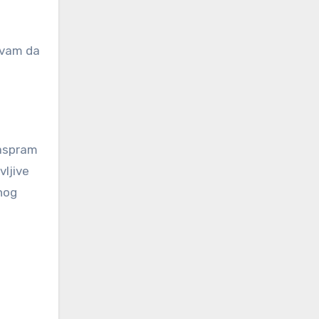
vam da
aspram
vljive
nog