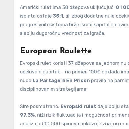
Američki rulet ima 38 džepova uključujući
0 i 0
isplata ostaje
35:1
, ali zbog dodatne nule oček
progresivnih sistema brže iscrpi kapital na ovim
slabiju dugoročnu vrednost za igrače.
European Roulette
Evropski rulet koristi 37 džepova sa jednom nul
očekivani gubitak – na primer, 100€ opklada im
nude
La Partage
ili
En Prison
pravila na parn
disciplinovanim strategijama.
Šire posmatrano,
Evropski rulet
daje bolju sta
97.3%
, niži rizik fluktuacija i mogućnost prime
analiza od 10.000 spinova pokazuje znatno manj