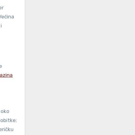
er
Većina
i
e
azina
 oko
dobitke;
eričku