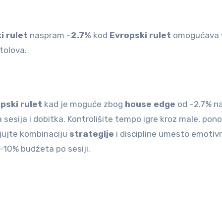
i rulet
naspram ~
2.7%
kod
Evropski rulet
omogućava 
stolova.
pski rulet
kad je moguće zbog
house edge
od ~2.7% n
sesija i dobitka. Kontrolišite tempo igre kroz male, pono
njujte kombinaciju
strategije
i discipline umesto emotiv
-10% budžeta po sesiji.