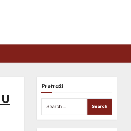
Pretraži
 U
Search
for: