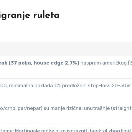
igranje ruleta
čak (37 polja, house edge 2,7%)
naspram američkog (
€200, minimalna opklada €1; predloženi stop-loss 20-50%
o/crno, par/nepar) su manje rizične; unutrašnje (straigh
teme; Martingale može brzo isprazniti bankrol zbog limi