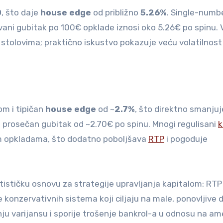
0
, što daje
house edge
od približno
5.26%
. Single-numb
ivani gubitak po 100€ opklade iznosi oko 5.26€ po spinu. 
 stolovima; praktično iskustvo pokazuje veću volatilnost 
om i tipičan
house edge
od ~
2.7%
, što direktno smanjuj
a prosečan gubitak od ~2.70€ po spinu. Mnogi regulisani
k
im opkladama, što dodatno poboljšava
RTP
i pogoduje
tističku osnovu za strategije upravljanja kapitalom: RTP
ne konzervativnih sistema koji ciljaju na male, ponovljive 
u varijansu i sporije trošenje bankrol-a u odnosu na am