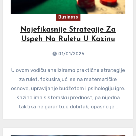
Business
Najefikasnije Strategije Za
Uspeh Na Ruletu U Kazinu
01/01/2026
U ovom vodiču analiziramo praktične strategije
za rulet, fokusirajući se na matematičke
osnove, upravljanje budžetom i psihologiju igre.
Kazino ima sistemsku prednost, pa nijedna
taktika ne garantuje dobitak; opasno je…