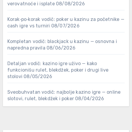
verovatnoće i isplate
08/08/2026
Korak‑po‑korak vodič: poker u kazinu za početnike —
cash igre vs turniri
08/07/2026
Kompletan vodič: blackjack u kazinu — osnovna i
napredna pravila
08/06/2026
Detaljan vodič: kazino igre uživo — kako
funkcionišu rulet, blekdžek, poker i drugi live
stolovi
08/05/2026
Sveobuhvatan vodič: najbolje kazino igre — online
slotovi, rulet, blekdžek i poker
08/04/2026