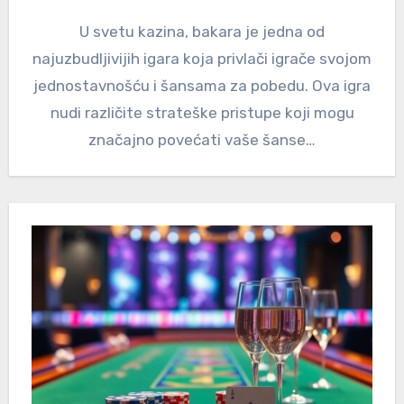
U svetu kazina, bakara je jedna od
najuzbudljivijih igara koja privlači igrače svojom
jednostavnošću i šansama za pobedu. Ova igra
nudi različite strateške pristupe koji mogu
značajno povećati vaše šanse…