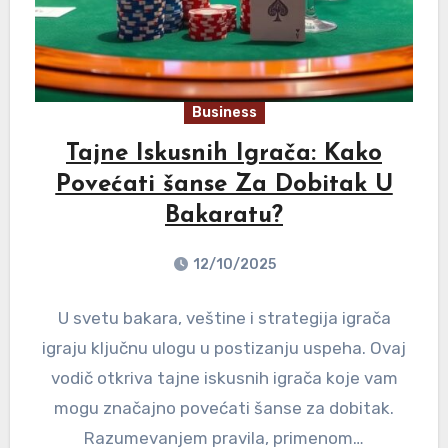
Business
Tajne Iskusnih Igrača: Kako
Povećati šanse Za Dobitak U
Bakaratu?
12/10/2025
U svetu bakara, veštine i strategija igrača
igraju ključnu ulogu u postizanju uspeha. Ovaj
vodič otkriva tajne iskusnih igrača koje vam
mogu značajno povećati šanse za dobitak.
Razumevanjem pravila, primenom…