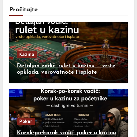
Pročitajte
Kazino
Detaljan vodič: rulet u kazinu — vrste
opklada, verovatnoće i isplate
Poker
Korak‑po‑korak vodič: poker u kazinu