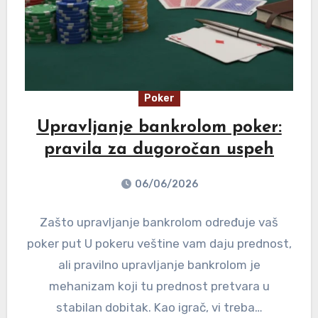
Poker
Upravljanje bankrolom poker:
pravila za dugoročan uspeh
06/06/2026
Zašto upravljanje bankrolom određuje vaš
poker put U pokeru veštine vam daju prednost,
ali pravilno upravljanje bankrolom je
mehanizam koji tu prednost pretvara u
stabilan dobitak. Kao igrač, vi treba…