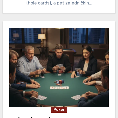
(hole cards), a pet zajedničkih…
Poker