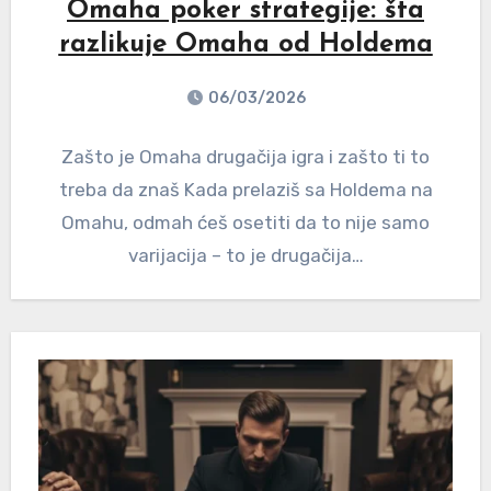
Omaha poker strategije: šta
razlikuje Omaha od Holdema
06/03/2026
Zašto je Omaha drugačija igra i zašto ti to
treba da znaš Kada prelaziš sa Holdema na
Omahu, odmah ćeš osetiti da to nije samo
varijacija – to je drugačija…