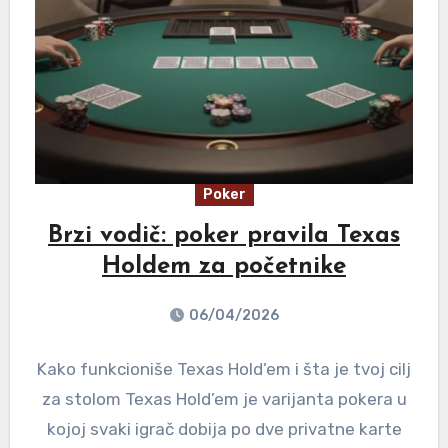
Poker
Brzi vodič: poker pravila Texas
Holdem za početnike
06/04/2026
Kako funkcioniše Texas Hold’em i šta je tvoj cilj
za stolom Texas Hold’em je varijanta pokera u
kojoj svaki igrač dobija po dve privatne karte