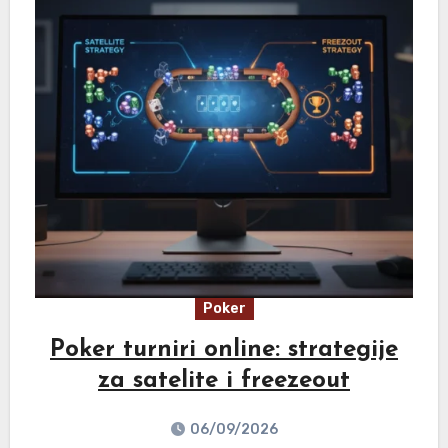
Poker
Poker turniri online: strategije
za satelite i freezeout
06/09/2026