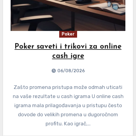
Poker
Poker saveti i trikovi za online
cash igre
06/08/2026
Zašto promena pristupa može odmah uticati
na vaše rezultate u cash igrama U online cash
igrama mala prilagođavanja u pristupu često
dovode do velikih promena u dugoročnom
profitu. Kao igrač,…